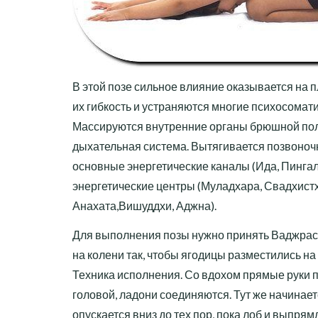
В этой позе сильное влияние оказывается на п
их гибкость и устраняются многие психосомат
Массируются внутренние органы брюшной пол
дыхательная система. Вытягивается позвоночн
основные энергетические каналы (Ида, Пингал
энергетические центры (Муладхара, Свадхист
Анахата,Вишуддхи, Аджна).
Для выполнения позы нужно принять Ваджрасан
на колени так, чтобы ягодицы разместились на
Техника исполнения. Со вдохом прямые руки 
головой, ладони соединяются. Тут же начинает
опускается вниз до тех пор, пока лоб и выпрям