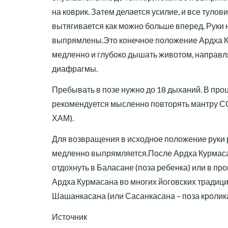
на коврик. Затем делается усилие, и все тулов
вытягивается как можно больше вперед. Руки
выпрямлены.Это конечное положение Ардха К
медленно и глубоко дышать животом, направл
диафрагмы.
Пребывать в позе нужно до 18 дыханий. В про
рекомендуется мысленно повторять мантру СО
ХАМ).
Для возвращения в исходное положение руки 
медленно выпрямляется.После Ардха Курмаса
отдохнуть в Баласане (поза ребенка) или в п
Ардха Курмасана во многих йоговских традиц
Шашанкасана (или Сасанкасана – поза кролика
Источник