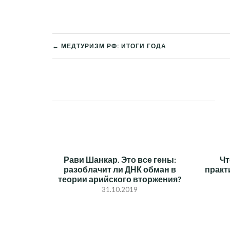
← МЕДТУРИЗМ РФ: ИТОГИ ГОДА
НАВИГАЦИЯ
ПО
ЗАПИСЯМ
Рави Шанкар. Это все гены:
Чт
разоблачит ли ДНК обман в
практ
теории арийского вторжения?
31.10.2019