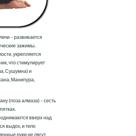
лечи – развивается
ические зажимы.
ости, укрепляется
ик, что стимулирует
а, Сушумна) и
хана, Манипура,
у (поза алмаза) – сесть
 пятках.
поднимаются вверх над
ся выдох, и тело
ленные руки не лягут