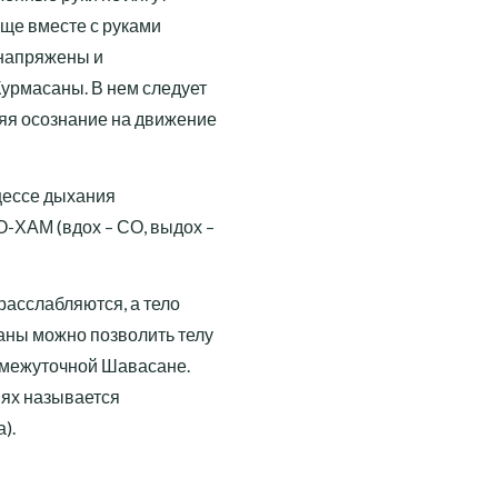
ище вместе с руками
 напряжены и
урмасаны. В нем следует
яя осознание на движение
цессе дыхания
-ХАМ (вдох – СО, выдох –
расслабляются, а тело
ны можно позволить телу
ромежуточной Шавасане.
иях называется
).