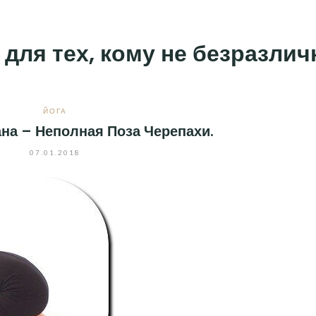
 для тех, кому не безразли
ЙОГА
на – Неполная Поза Черепахи.
07.01.2018