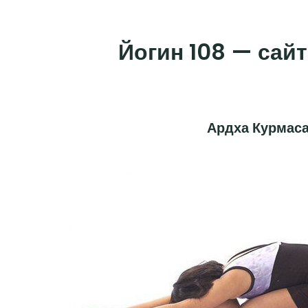
Skip
to
Йогин 108 — сайт
content
Ардха Курмаса