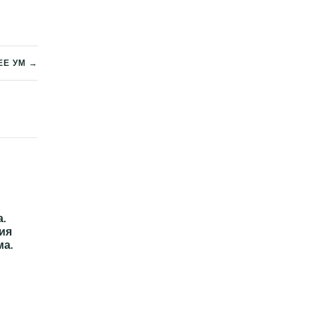
Е УМ →
.
ия
ма.