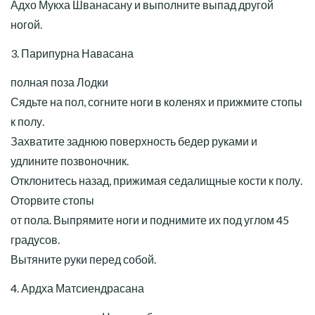
Адхо Мукха Шванасану и выполните выпад другой
ногой.
3. Парипурна Навасана
полная поза Лодки
Сядьте на пол, согните ноги в коленях и прижмите стопы
к полу.
Захватите заднюю поверхность бедер руками и
удлините позвоночник.
Отклонитесь назад, прижимая седалищные кости к полу.
Оторвите стопы
от пола. Выпрямите ноги и поднимите их под углом 45
градусов.
Вытяните руки перед собой.
4. Ардха Матсиендрасана