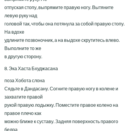
отпуская стопу, выпрямите правую ногу. Вытяните
левую руку над
головой так, чтобы она потянула за собой правую стопу.
На вдохе
удлините позвоночник, а на выдохе скрутитесь влево.
Выполните то же
в другую сторону.
8. Эка Хаста Бхуджасана
поза Хобота слона
Сядьте в Дандасану. Согните правую ногу в колене и
захватите правой
рукой правую лодыжку. Поместите правое колено на
правое плечо как
можно ближе к суставу. Задняя поверхность правого
бедра