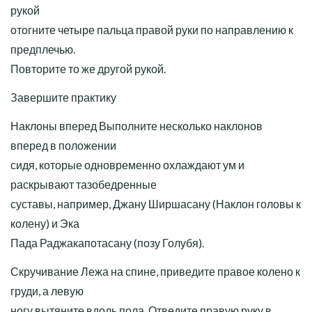
рукой
отогните четыре пальца правой руки по направлению к
предплечью.
Повторите то же другой рукой.
Завершите практику
Наклоны вперед Выполните несколько наклонов
вперед в положении
сидя, которые одновременно охлаждают ум и
раскрывают тазобедренные
суставы, например, Джану Ширшасану (Наклон головы к
колену) и Эка
Пада Раджакапотасану (позу Голубя).
Скручивание Лежа на спине, приведите правое колено к
груди, а левую
ногу вытяните вдоль пола. Отведите правую руку в