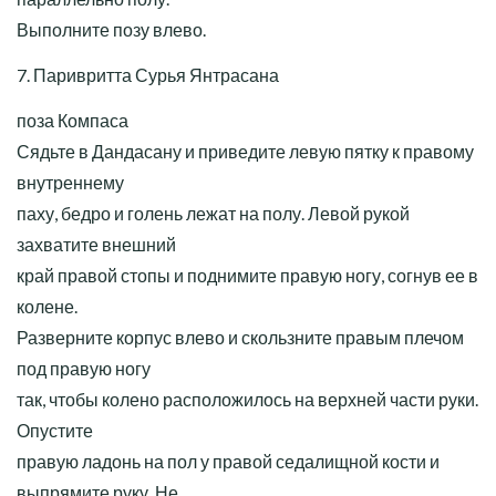
Выполните позу влево.
7. Паривритта Сурья Янтрасана
поза Компаса
Сядьте в Дандасану и приведите левую пятку к правому
внутреннему
паху, бедро и голень лежат на полу. Левой рукой
захватите внешний
край правой стопы и поднимите правую ногу, согнув ее в
колене.
Разверните корпус влево и скользните правым плечом
под правую ногу
так, чтобы колено расположилось на верхней части руки.
Опустите
правую ладонь на пол у правой седалищной кости и
выпрямите руку. Не