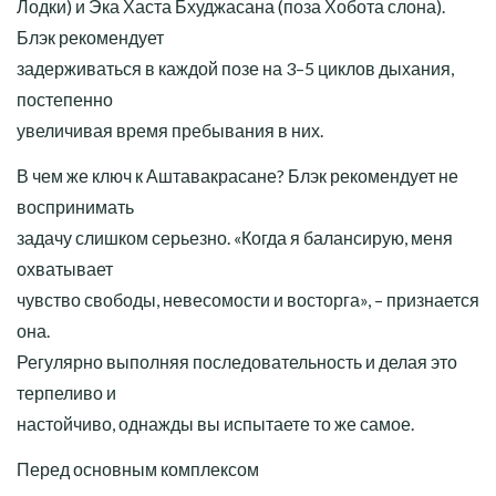
Лодки) и Эка Хаста Бхуджасана (поза Хобота слона).
Блэк рекомендует
задерживаться в каждой позе на 3–5 циклов дыхания,
постепенно
увеличивая время пребывания в них.
В чем же ключ к Аштавакрасане? Блэк рекомендует не
воспринимать
задачу слишком серьезно. «Когда я балансирую, меня
охватывает
чувство свободы, невесомости и восторга», – признается
она.
Регулярно выполняя последовательность и делая это
терпеливо и
настойчиво, однажды вы испытаете то же самое.
Перед основным комплексом