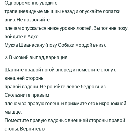
Одновременно уводите
трапециевидные мышцы назад и опускайте лопатки
вниз. Не позволяйте
плечам опускаться ниже уровня локтей. Выполнив позу,
войдите в Адхо
Мукха Шванасану (позу Собаки мордой вниз).
2. Высокий выпад, вариация
Шагните правой ногой вперед и поместите стопу с
внешней стороны
правой ладони. Не роняйте левое бедро вниз.
Скользните правым
плечом за правую голень и прижмите его к икроножной
мышце.
Поместите правую ладонь с внешней стороны правой
стопы. Вернитеь в