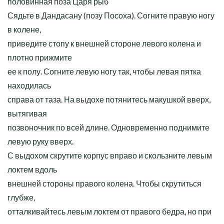
половинная поза Царя рыб
Сядьте в Дандасану (позу Посоха). Согните правую ногу
в колене,
приведите стопу к внешней стороне левого колена и
плотно прижмите
ее к полу. Согните левую ногу так, чтобы левая пятка
находилась
справа от таза. На выдохе потянитесь макушкой вверх,
вытягивая
позвоночник по всей длине. Одновременно поднимите
левую руку вверх.
С выдохом скрутите корпус вправо и скользните левым
локтем вдоль
внешней стороны правого колена. Чтобы скрутиться
глубже,
отталкивайтесь левым локтем от правого бедра, но при