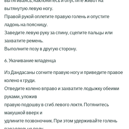
вытягиваясь, наклонитесь и опустите живот на
вытянутую левую ногу.
Правой рукой оплетите правую голень и опустите
ладонь на поясницу.
Заведите левую руку за спину, сцепите пальцы или
захватите ремень.
Выполните позу в другую сторону.
6. Укачивание младенца
Из Дандасаны согните правую ногу и приведите правое
колено к груди.
Отведите колено вправо и захватите лодыжку обеими
руками, уложив
правую подошву в сгиб левого локтя. Потянитесь
макушкой вверх и
удлините позвоночник. При этом удерживайте голень
параллельно полу.