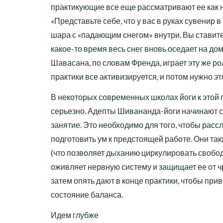
практикующие все еще рассматривают ее как 
«Представьте себе, что у вас в руках сувенир 
шара с «падающим снегом» внутри. Вы ставите 
какое-то время весь снег вновь оседает на дом
Шавасана, по словам Френда, играет эту же рол
практики все активизируется, и потом нужно эт
В некоторых современных школах йоги к этой 
серьезно. Адепты Шивананда-йоги начинают 
занятие. Это необходимо для того, чтобы рассл
подготовить ум к предстоящей работе. Они та
(что позволяет дыханию циркулировать свобо
оживляет нервную систему и защищает ее от ч
затем опять дают в конце практики, чтобы прив
состояние баланса.
Идем глубже