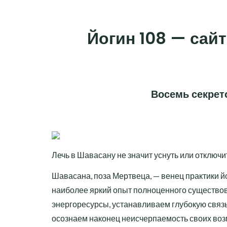
Skip
to
Йогин 108 — сайт
content
Восемь секрет
Лечь в Шавасану не значит уснуть или отключи
Шавасана, поза Мертвеца, — венец практики й
наиболее яркий опыт полноценного существо
энергоресурсы, устанавливаем глубокую связь
осознаем наконец неисчерпаемость своих воз