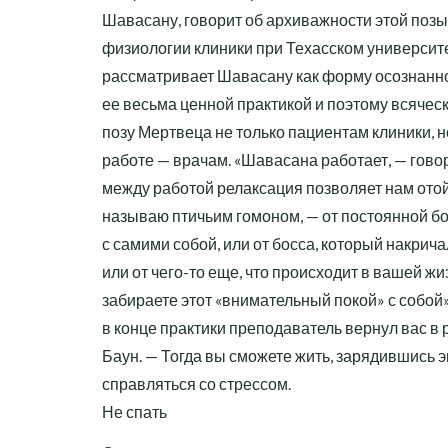
Шавасану, говорит об архиважности этой позы
физиологии клиники при Техасском университе
рассматривает Шавасану как форму осознанно
ее весьма ценной практикой и поэтому всячес
позу Мертвеца не только пациентам клиники, 
работе — врачам. «Шавасана работает, — гово
между работой релаксация позволяет нам отойти
называю птичьим гомоном, — от постоянной б
с самими собой, или от босса, который накричал
или от чего-то еще, что происходит в вашей жи
забираете этот «внимательный покой» с собой»
в конце практики преподаватель вернул вас в 
Баун. — Тогда вы сможете жить, зарядившись 
справляться со стрессом.
Не спать