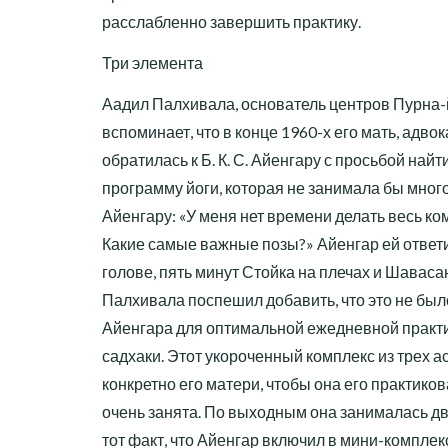
расслабленно завершить практику.
Три элемента
Аадил Палхивала, основатель центров Пурна-
вспоминает, что в конце 1960-х его мать, адвок
обратилась к Б. К. С. Айенгару с просьбой на
программу йоги, которая не занимала бы мног
Айенгару: «У меня нет времени делать весь к
Какие самые важные позы?» Айенгар ей ответи
голове, пять минут Стойка на плечах и Шаваса
Палхивала поспешил добавить, что это не бы
Айенгара для оптимальной ежедневной практи
садхаки. Этот укороченный комплекс из трех 
конкретно его матери, чтобы она его практиков
очень занята. По выходным она занималась два
тот факт, что Айенгар включил в мини-комплекс