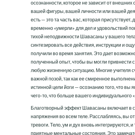
осознанности, которое не зависит от внешних 
вашей фигуры, вашей личности или вашей дея
есть — это та часть вас, которая присутствует, 
временно «умерли» для дел и удовольствий по
тихой неподвижности Шавасаны у вашего тела
синтезировать все действия, инструкции и ощ
получили во время занятия. Это дает возможн
полученный опыт, чтобы вы могли привнести 
любую жизненную ситуацию. Многие учителя 
важной позой, так как ее смиренное выполнен
истинной цели йоги — осознанию того, что вы 
чего-то, что больше вашего индивидуального «
Благотворный эффект Шавасаны включает в 
напряжения во всем теле. Расслабляясь, вы от
тревоги. Тело, ум и дух вновь интегрируются, и
приятные ментальные состояния. Это замечат