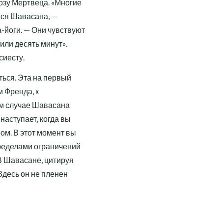
озу Мертвеца. «Многие
тся Шавасана, —
-йоги. — Они чувствуют
или десять минут».
сиесту.
ться. Эта на первый
м Френда, к
м случае Шавасана
наступает, когда вы
ом. В этот момент вы
ределами ограничений
В Шавасане, цитируя
Здесь он не пленен