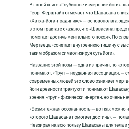
В своей книге «Глубинное измерение йоги» зн
Георг Ферштайн отмечает, что Шавасана опис
«Хатха-йога-прадипике» — основополагающем т
в этом трактате сказано, что «Шавасана предо
помогает достичь ментального покоя». По сло
Мертвеца «сочетает внутреннюю тишину с выс
таким образом символизируя суть йоги».
Название этой позы — одна из причин, по кото
понимают. «Труп — неудачная ассоциация, — 
современных людей это слово означает мертв
йоги древности трактуют и понимают Шавасану
зрения, «труп» физически инертен, но очень н
«Безмятежная осознанность — вот как можно н
которого Шавасана помогает достичь», — пола
Невзирая на всю пользу Шавасаны для тела и 