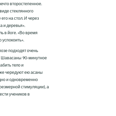
нечто второстепенное.
в виде стеклянного
его на стол. И через
а и деревья».
ь в йоге. «Во время
о успокоить».
позе подходят очень
с Шавасаны 90-минутное
абить тело и
кже чередуют ею асаны
дно и одновременно
резмерной стимуляции), а
ести учеников в