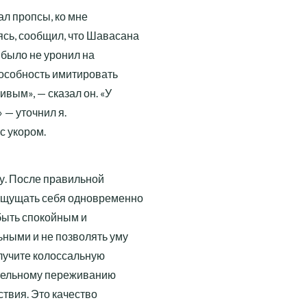
ал пропсы, ко мне
сь, сообщил, что Шавасана
 было не уронил на
пособность имитировать
вым», — сказал он. «У
 — уточнил я.
с укором.
у. После правильной
ощущать себя одновременно
быть спокойным и
ными и не позволять уму
олучите колоссальную
ительному переживанию
ствия. Это качество