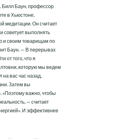
. Билл Баун, профессор
те в Хьюстоне,
й медитации. Он считает
ки советует выполнять
но и своим товарищам по
рит Баун. — В перерывах
 от того, что я
олтовни, которую мы ведем
 на вас час назад,
зни. Затем вы
. «Поэтому важно, чтобы
реальность, — считает
энергией». И эффективнее