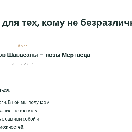
 для тех, кому не безразли
ЙОГА
ов Шавасаны – позы Мертвеца
30.12.2017
ться.
оги. В ней мы получаем
вания, пополняем
 с самими собой и
можностей.