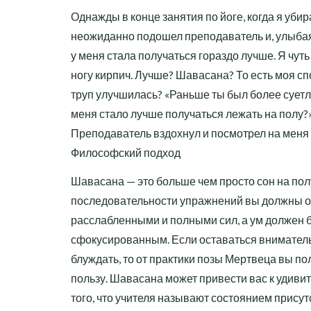
Однажды в конце занятия по йоге, когда я убир
неожиданно подошел преподаватель и, улыбая
у меня стала получаться гораздо лучше. Я чуть
ногу кирпич. Лучше? Шавасана? То есть моя с
труп улучшилась? «Раньше ты был более суетли
меня стало лучше получаться лежать на полу?»
Преподаватель вздохнул и посмотрел на меня 
Философский подход
Шавасана — это больше чем просто сон на пол
последовательности упражнений вы должны 
расслабленными и полными сил, а ум должен 
сфокусированным. Если оставаться вниматель
блуждать, то от практики позы Мертвеца вы п
пользу. Шавасана может привести вас к удив
того, что учителя называют состоянием присут