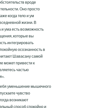
обстоятельств вроде
тельности. Оно просто
даже когда тело и ум
вседневной жизни. В
 и ума есть возможность
ущения, которые вы
ость интегрировать
спокойную осознанность в
считают Шавасану самой
ие может привести к
являетесь частью
я».
себя уменьшение мышечного
пускаете чувст­во
 тогда возникают
ельный способ спокойно и