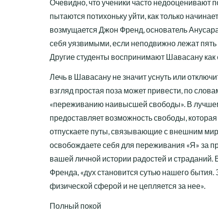
Очевидно, что ученики часто недооценивают п
пытаются потихоньку уйти, как только начинае
возмущается Джон Френд, основатель Анусара
себя уязвимыми, если неподвижно лежат пять 
Другие студенты воспринимают Шавасану как 
Лечь в Шавасану не значит уснуть или отключи
взгляд простая поза может привести, по слова
«переживанию наивысшей свободы». В лучше
предоставляет возможность свободы, которая 
отпускаете путы, связывающие с внешним мир
освобождаете себя для переживания «Я» за п
вашей личной истории радостей и страданий. 
Френда, «дух становится сутью нашего бытия. 
физической сферой и не цепляется за нее».
Полный покой