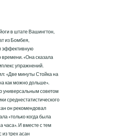
йоги в штате Вашингтон,
ат из Бомбея,
йти эффективную
о времени. «Она сказала
омплекс упражнений.
л: «Две минуты Стойка на
на как можно дольше».
ло универсальным советом
ки среднестатистического
асан он рекомендовал
ала «только когда была
 часа». И вместе с тем
 из трех асан