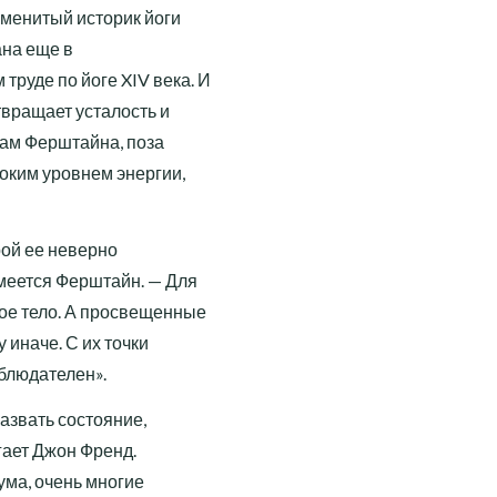
аменитый историк йоги
ана еще в
руде по йоге XIV века. И
твращает усталость и
вам Ферштайна, поза
оким уровнем энергии,
рой ее неверно
смеется Ферштайн. — Для
ое тело. А просвещенные
 иначе. С их точки
аблюдателен».
азвать состояние,
гает Джон Френд.
ума, очень многие