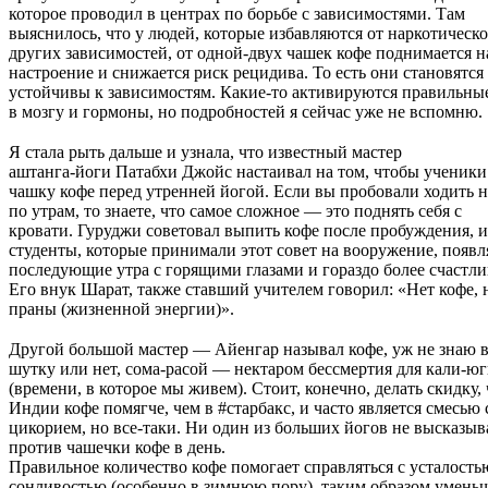
которое проводил в центрах по борьбе с зависимостями. Там
выяснилось, что у людей, которые избавляются от наркотическо
других зависимостей, от одной-двух чашек кофе поднимается н
настроение и снижается риск рецидива. То есть они становятся
устойчивы к зависимостям. Какие-то активируются правильны
в мозгу и гормоны, но подробностей я сейчас уже не вспомню.
⠀
Я стала рыть дальше и узнала, что известный мастер
аштанга-йоги Патабхи Джойс настаивал на том, чтобы ученик
чашку кофе перед утренней йогой. Если вы пробовали ходить н
по утрам, то знаете, что самое сложное — это поднять себя с
кровати. Гуруджи советовал выпить кофе после пробуждения, и
студенты, которые принимали этот совет на вооружение, появл
последующие утра с горящими глазами и гораздо более счастл
Его внук Шарат, также ставший учителем говорил: «Нет кофе, 
праны (жизненной энергии)».
⠀
Другой большой мастер — Айенгар называл кофе, уж не знаю 
шутку или нет, сома-расой — нектаром бессмертия для кали-ю
(времени, в которое мы живем). Стоит, конечно, делать скидку, 
Индии кофе помягче, чем в #старбакс, и часто является смесью 
цикорием, но все-таки. Ни один из больших йогов не высказыв
против чашечки кофе в день.
Правильное количество кофе помогает справляться с усталость
сонливостью (особенно в зимнюю пору), таким образом умень