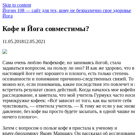
Skip to content
Йогин 108 — сайт для тех, кому не безразлично свое здоровье
Йога
Кофе и Йога совместимы?
11.05.2018
12.05.2021
Сама очень люблю #кофекофе, но занимаясь йогой, стала
задаваться вопросом, на пользу ли оно? И как же здорово, что в
настоящей йоге нет хорошего и плохого, есть только степень
осознанности и понимание причинно-следственных связей. То 
можно все, если понимаешь, какие
последствия это повлечет и 
встретить результат своих действий. Когда началось мое кофей
расследование, я заметила, что мой учитель Гурмукх часто носи
термокружке кофеек: «Всё зависит от того, как вы хотите себя
чувствовать, — ответила учитель. — К тому же если у вас низк
давление, без кофе вы просто будете засыпать, в одной чашке н
ничего плохого».
⠀
Затем с вопросом о пользе кофе я пристала к ученому и
врачу-биохимику Якову Маршаку. Он рассказал об исследовани