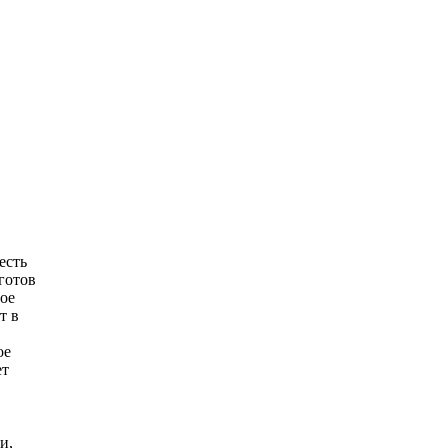
есть
готов
ное
т в
ое
ет
и,