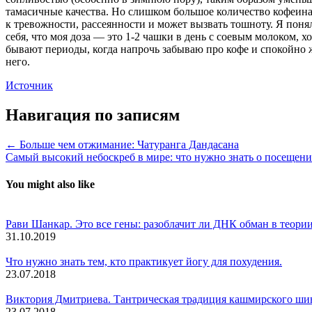
тамасичные качества. Но слишком большое количество кофеин
к тревожности, рассеянности и может вызвать тошноту. Я поня
себя, что моя доза — это 1-2 чашки в день с соевым молоком, хо
бывают периоды, когда напрочь забываю про кофе и спокойно 
него.
Источник
Навигация по записям
← Больше чем отжимание: Чатуранга Дандасана
Самый высокий небоскреб в мире: что нужно знать о посеще
You might also like
Рави Шанкар. Это все гены: разоблачит ли ДНК обман в теори
31.10.2019
Что нужно знать тем, кто практикует йогу для похудения.
23.07.2018
Виктория Дмитриева. Тантрическая традиция кашмирского ши
23.07.2018