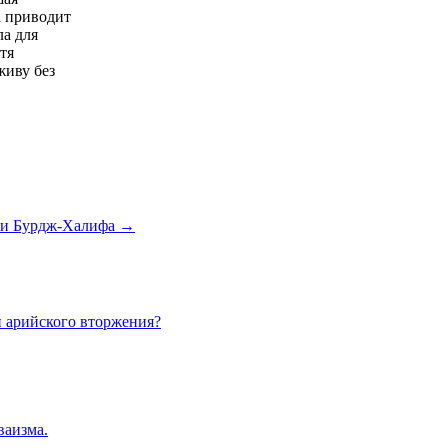
а приводит
ла для
тя
живу без
нии Бурдж-Халифа →
и арийского вторжения?
ваизма.