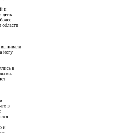
й и
а день
 более
е области
и выпивали
а йогу
ялись в
ивыми.
нет
в
ги
что в
с
ался
ю и
шая