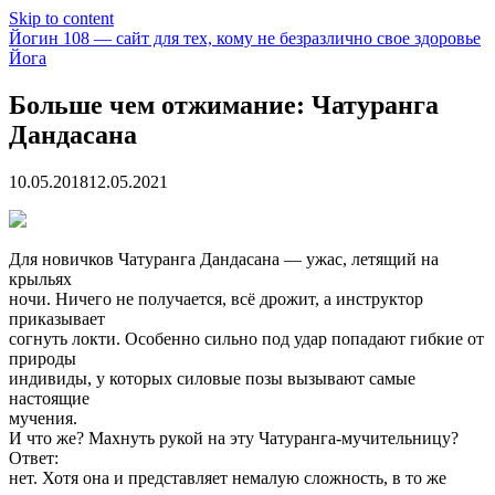
Skip to content
Йогин 108 — сайт для тех, кому не безразлично свое здоровье
Йога
Больше чем отжимание: Чатуранга
Дандасана
10.05.2018
12.05.2021
Для новичков Чатуранга Дандасана — ужас, летящий на
крыльях
ночи. Ничего не получается, всё дрожит, а инструктор
приказывает
согнуть локти. Особенно сильно под удар попадают гибкие от
природы
индивиды, у которых силовые позы вызывают самые
настоящие
мучения.
И что же
? Махнуть рукой на эту Чатуранга-мучительницу?
Ответ:
нет. Хотя она и представляет немалую сложность, в то же