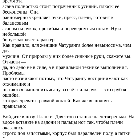
время эта
асана полностью стоит потраченных усилий, плюсы её
бесконечны. Она
равномерно укрепляет руки, пресс, плечи, готовит к
балансовым
асанам на руках, прогибам и перевёрнутым позам. Ну и
небольшой
бонус: закаляет характер.
Как правило, для женщин Чатуранга более невыносима, чем
для
мужчин. От природы у них более сильные руки, скажете вы.
Отчасти —
да, но дело не в силе, а в правильной технике выполнения.
Проблемы
часто возникают потому, что Чатурангу воспринимают как
отжимание и
пытаются выполнить асану за счёт силы рук — это грубая
ошибка,
которая чревата травмой локтей. Как же выполнять
правильно:
Войдите в позу Планки. Для этого станьте на четвереньки. На
вдохе встаньте на ладони и пальцы ног так, чтобы плечи
оказались
строго под запястьями, корпус был параллелен полу, а пятки