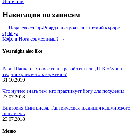
Источник
Навигация по записям
← Недалеко от Эр-Риярда построят гигантский курорт
Qiddiya
Кофе и Йога совместимы? →
You might also like
Рави Шанкар. Это все гены: разоблачит ли ДНК обман в
теории арийского вторжения?
31.10.2019
Что нужно знать тем, кто практикует йогу для похудения.
23.07.2018
Виктория Дмитриева. Тантрическая традиция кашмирского
шиваизма.
23.07.2018
Меню