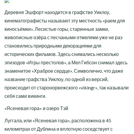
Деревня Эшфорт находится в графстве Уиклоу,
кинематографисты называют эту местность «раем для
киносъёмки». Лесистые горы, старинные замки,
живописные озёра с песчаными отмелями уже не раз
становились природными декорациями для
исторических фильмов. Здесь снимались несколько
эпизодов «Игры престолов», а Мел Гибсон снимал здесь
знаменитое «Храброе сердце». Символично, что даже
название графства Уиклоу, по одной из версий,
происходит от старонорвежского «vikingr», так называли
себя сами викинги.
«Ясеневая гора» и озеро Тэй
Луггала, или «Ясеневая гора», расположена в 45
километрах от Дублина и вплотную соседствует с