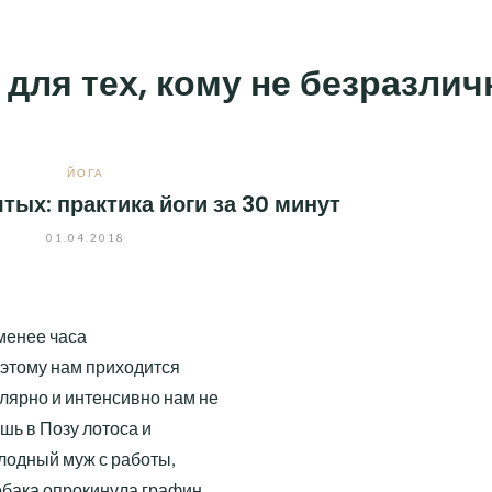
 для тех, кому не безразли
ЙОГА
тых: практика йоги за 30 минут
01.04.2018
менее часа
оэтому нам приходится
лярно и интенсивно нам не
шь в Позу лотоса и
олодный муж с работы,
обака опрокинула графин