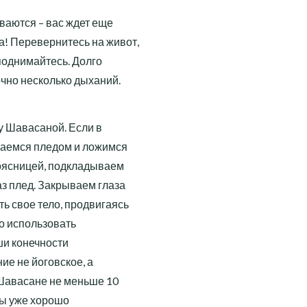
ваются – вас ждет еще
! Перевернитесь на живот,
поднимайтесь. Долго
чно несколько дыханий.
у Шавасаной. Если в
ываемся пледом и ложимся
поясницей, подкладываем
аз плед. Закрываем глаза
ь свое тело, продвигаясь
но использовать
ши конечности
ие не йоговское, а
 Шавасане не меньше 10
вы уже хорошо