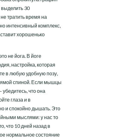
о выделить 30
 не тратить время на
ьно интенсивный комплекс,
заставит хорошенько
то не йога. В йоге
ия, настройка, которая
е в любую удобную позу,
прямой спиной. Если мышцы
– убедитесь, что она
ойте глаза и в
о и спокойно дышать. Это
ойными мыслями: у нас то
о, что 10 дней назад в
ное нормальное состояние