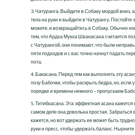
3. Чатуранга. Выйдите в Собаку мордой вниз, 
тела на руки и выйдите в Чатурангу. Постойте з
можете, и возвращайтесь в Собаку. Обычно н
тем, что Ардха Мукха Шванасана считается поз
с Чатурангой, они понимают, что были неправ
пяти подходов и с вас точно начнут падать пе
пота.
4. Бакасана. Перед тем как выполнять эту аса
позу Бабочки, чтобы раскрыть бедра, но, если у
порядке и времени немного – пропускаем Бабо
5. Титибхасана. Эта эффектная асана кажется 
самом деле она довольна простая. Забраться в
кажется, но вот удержать ее может быть трудн
руки и пресс, чтобы удержать баланс. Нырните