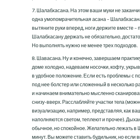
7. Шалабхасана. На этом ваши муки не заканчи
одна умопомрачительная асана – Шалабхасана
вытяните руки вперед, ноги держите вместе – 
Шалабхасану держать не обязательно, достато
Но выполнять нужно не менее трех подходов.
8. Шавасана. Ну и конечно, завершаем практик
доме холодно, надеваем носочки, кофту, укр
в удобное положение. Если есть проблемы с 
под нее болстер или сложенный в несколько р
и начинаем внимательно мысленно сканироват
снизу-вверх. Расслабляйте участки тела (мож
визуализацию, например, представляя, как ва
наполняются светом, теплеют и прочее). Дыхан
обычное, но спокойное. Желательно лежать в
минут. Вы можете ставить будильник, но если 