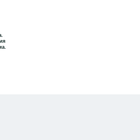
.
ия
ма.