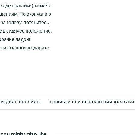
 ходе практики), можете
ущениям. По окончанию
за голову, потянитесь,
е в сидячее положение.
горячие ладони
 глаза и поблагодарите
ПРЕДИЛО РОССИЯН
3 ОШИБКИ ПРИ ВЫПОЛНЕНИИ ДХАНУРА
You might also like