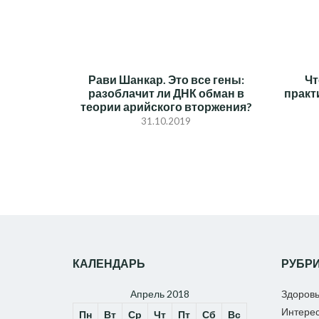
ЗАПИСЯМ
Рави Шанкар. Это все гены:
Чт
разоблачит ли ДНК обман в
практ
теории арийского вторжения?
31.10.2019
КАЛЕНДАРЬ
РУБР
Апрель 2018
Здоров
Интере
Пн
Вт
Ср
Чт
Пт
Сб
Вс