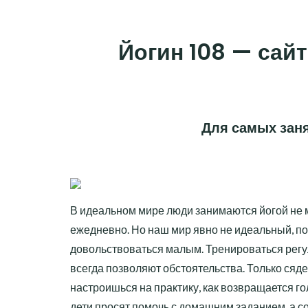
Skip
to
Йогин 108 — сайт
content
Для самых заня
В идеальном мире люди занимаются йогой не 
ежедневно. Но наш мир явно не идеальный, п
довольствоваться малым. Тренироваться регу
всегда позволяют обстоятельства. Только сяде
настроишься на практику, как возвращается г
дети просят помочь с домашним заданием, а с