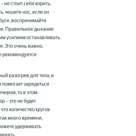
 не стоит себя корить.
ь, чешите нос, если он
обусе, воспринимайте
ние. Правильное дыхание
ним усилием останавливать
я. Это очень важно,
не рекомендуется
ый разогрев для тела, и
я помогает зарядиться
чером, то в этом
р – это не будет
 что количество кругов
 так много времени,
 можете удерживать
девять.