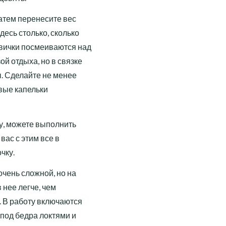
затем перенесите вес
десь столько, сколько
овички посмеиваются над
ой отдыха, но в связке
ы. Сделайте не менее
рвые капельки
ну, можете выполнить
 вас с этим все в
чку.
очень сложной, но на
 нее легче, чем
о. В работу включаются
 под бедра локтями и