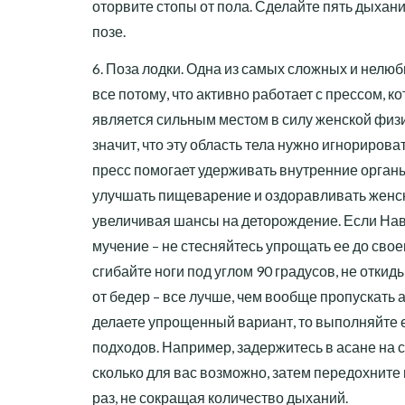
оторвите стопы от пола. Сделайте пять дыхани
позе.
6. Поза лодки. Одна из самых сложных и нелюб
все потому, что активно работает с прессом, к
является сильным местом в силу женской физио
значит, что эту область тела нужно игнорирова
пресс помогает удерживать внутренние орган
улучшать пищеварение и оздоравливать женс
увеличивая шансы на деторождение. Если На
мучение – не стесняйтесь упрощать ее до свое
сгибайте ноги под углом 90 градусов, не отки
от бедер – все лучше, чем вообще пропускать а
делаете упрощенный вариант, то выполняйте е
подходов. Например, задержитесь в асане на с
сколько для вас возможно, затем передохните 
раз, не сокращая количество дыханий.