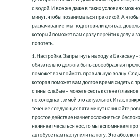
с водой. И все же даже в таких условиях можн
минут, чтобы позаниматься практикой. А чтобы
раскачивание, мы подготовили для вас довол
который поможет вам сразу перейти к делу и 
попотеть.
1. Настройка. Запрыгнуть на ходу в Бакасану – э
обязательно должна быть своеобразная прелюд
поможет вам поймать правильную волну. Сядьт
которая поможет вам долгое время сидеть с 
спины слабые – можете сесть к стене (главное 
не холодная, зимой это актуально). Итак, прикр
течение следующих пяти минут начинайте ровн
простое действие начнет осложняться беспок
начинает чесаться нос, то мы вспоминаем про т
автобусе нам наступили на ногу. Это абсолют