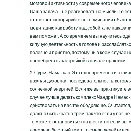
мозговой активности у современного человека –
Ваша задача – не реагировать на мысли. То ест
отвлекает, игнорируйте воспоминания об авт
медитацию как работу над собой, а не наказа
вам поможет. А со временем вы научитесь од
кипучую деятельность в голове и расслаблятьс
полезно и приятно, поэтому ни в коем случае 
пренебрегать настройкой в начале практики.
2. Сурья Намаскар. Это одновременно и отличн
важная духовная последовательность, котора
солнечной энергией. Если же вы практикуете ве
случае лучше делать комплекс Чандра Намаска
действовать на вас так ободряюще. Считается,
должно быть кратно трем, так что если у вас не
то можете остановиться на шести, но если вы
довольно быстрый темп, то смело делайте все 