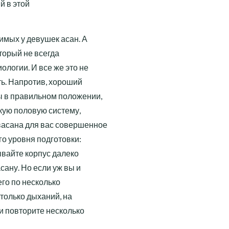
й в этой
имых у девушек асан. А
оторый не всегда
логии. И все же это не
ть. Напротив, хороший
ы в правильном положении,
кую половую систему,
васана для вас совершенное
го уровня подготовки:
дывайте корпус далеко
сану. Но если уж вы и
го по несколько
только дыханий, на
и повторите несколько