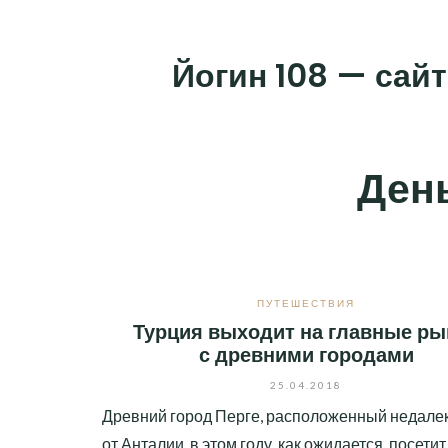
Skip
to
Йогин 108 — сайт
content
Ден
ПУТЕШЕСТВИЯ
Турция выходит на главные ры
с древними городами
25.04.2018
Древний город Перге, расположенный недале
от Анталии, в этом году, как ожидается, посети