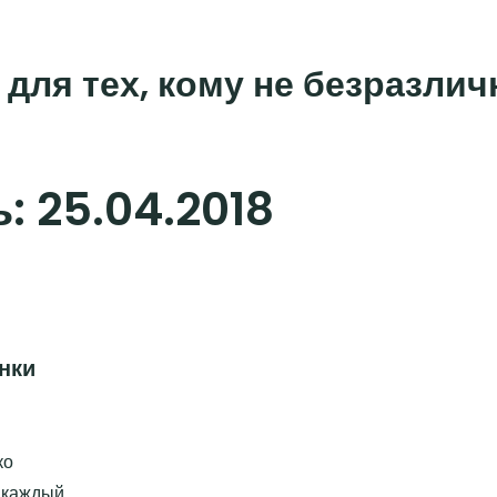
 для тех, кому не безразли
ь:
25.04.2018
нки
ко
т каждый