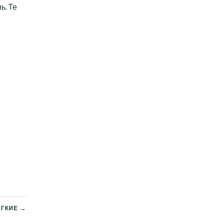
ь. Те
ЕГКИЕ →