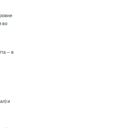
уровне
я во
тта — в
ал) и