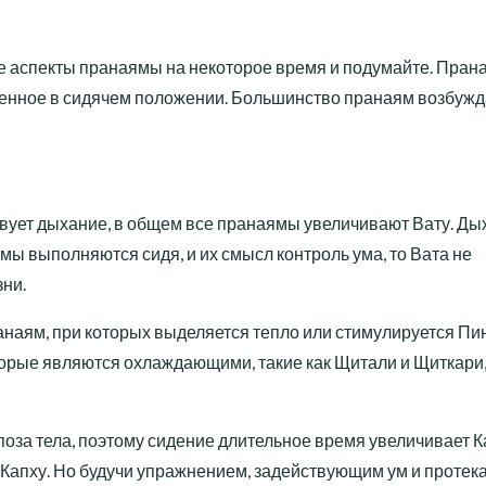
 аспекты пранаямы на некоторое время и подумайте. Пран
ненное в сидячем положении. Большинство пранаям возбу
ствует дыхание, в общем все пранаямы увеличивают Вату. Д
мы выполняются сидя, и их смысл контроль ума, то Вата не
зни.
анаям, при которых выделяется тепло или стимулируется Пи
которые являются охлаждающими, такие как Щитали и Щиткари
 поза тела, поэтому сидение длительное время увеличивает К
 Капху. Но будучи упражнением, задействующим ум и проте