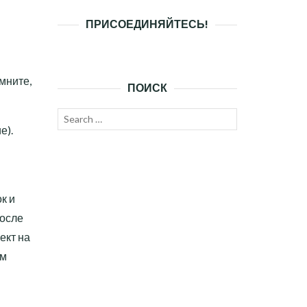
ПРИСОЕДИНЯЙТЕСЬ!
омните,
ПОИСК
Search
SEARCH
е).
for:
к и
после
ект на
ом