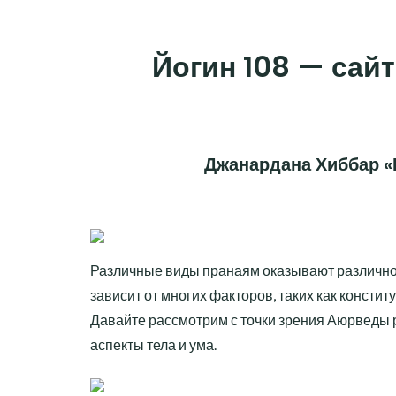
Skip
to
Йогин 108 — сайт
content
Джанардана Хиббар «
Различные виды пранаям оказывают разли
чн
зависит от многих факторов, таких как конститу
Давайте рассмотрим с точки зрения Аюрведы 
аспекты тела и ума.