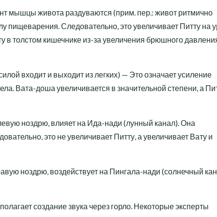
ент мышцы живота раздуваются (прим. пер.: живот ритмично
илу пищеварения. Следовательно, это увеличивает Питту на 
ату в толстом кишечнике из-за увеличения брюшного давлени
 силой входит и выходит из легких) — Это означает усиление
ла. Вата-доша увеличивается в значительной степени, а Пи
 левую ноздрю, влияет на Ида-нади (лунный канал). Она
овательно, это не увеличивает Питту, а увеличивает Вату и
авую ноздрю, воздействует на Пингала-нади (солнечный кан
олагает создание звука через горло. Некоторые эксперты