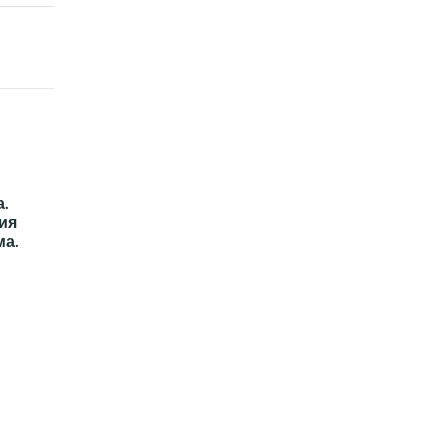
.
ия
ма.