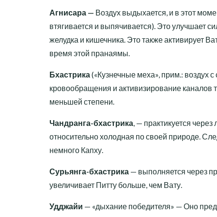
Агнисара —
Воздух выдыхается, и в этот мом
втягивается и выпячивается). Это улучшает с
желудка и кишечника. Это также активирует В
время этой пранаямы.
Бхастрика
(«Кузнечные меха», прим.: воздух с
кровообращения и активизирование каналов те
меньшей степени.
Чандранга-бхастрика
, — практикуется через
относительно холодная по своей природе. След
немного Капху.
Сурьянга-бхастрика
— выполняется через пр
увеличивает Питту больше, чем Вату.
Удджайи
— «дыхание победителя» — Оно предп