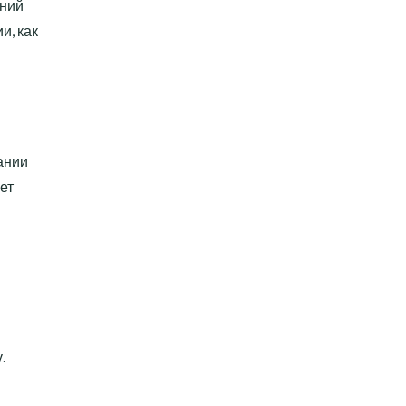
аний
и, как
ании
ет
.