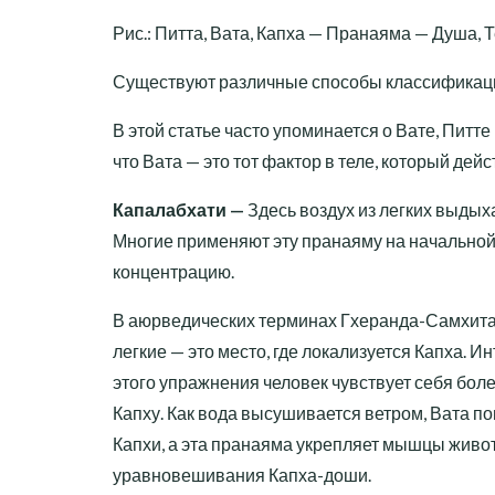
Рис.: Питта, Вата, Капха — Пранаяма — Душа, Т
Существуют различные способы классификации
В этой статье часто упоминается о Вате, Питте 
что Вата — это тот фактор в теле, который дейс
Капалабхати —
Здесь воздух из легких выдыха
Многие применяют эту пранаяму на начальной 
концентрацию.
В аюрведических терминах Гхеранда-Самхита 
легкие — это место, где локализуется Капха. 
этого упражнения человек чувствует себя бо
Капху. Как вода высушивается ветром, Вата п
Капхи, а эта пранаяма укрепляет мышцы живота
уравновешивания Капха-доши.