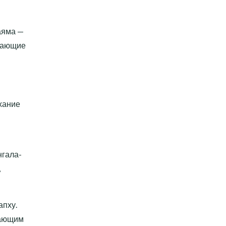
аяма —
ждающие
ыхание
нгала-
,
апху.
кающим