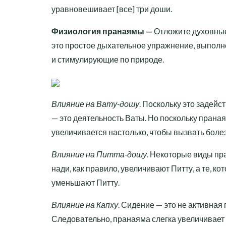
уравновешивает [все] три доши.
Физиология пранаямы —
Отложите духовные
это простое дыхательное упражнение, выпол
и стимулирующие по природе.
Влияние на Вату-дошу
. Поскольку это задей
— это деятельность Ваты. Но поскольку праная
увеличивается настолько, чтобы вызвать боле
Влияние на Питта-дошу
. Некоторые виды пр
нади, как правило, увеличивают Питту, а те, 
уменьшают Питту.
Влияние на Капху
. Сидение — это не активная
Следовательно, пранаяма слегка увеличивает