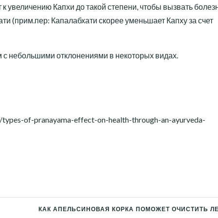
к увеличению Капхи до такой степени, чтобы вызвать болезн
ати (прим.пер: Капалабхати скорее уменьшает Капху за счет
м с небольшими отклонениями в некоторых видах.
types-of-pranayama-effect-on-health-through-an-ayurveda-
КАК АПЕЛЬСИНОВАЯ КОРКА ПОМОЖЕТ ОЧИСТИТЬ Л