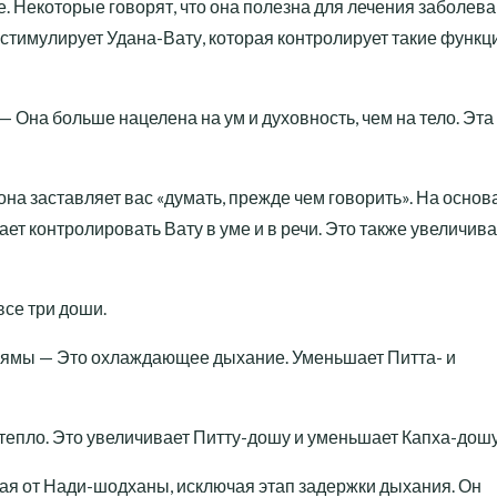
е. Некоторые говорят, что она полезна для лечения заболев
а стимулирует Удана-Вату, которая контролирует такие функци
Она больше нацелена на ум и духовность, чем на тело. Эта
на заставляет вас «думать, прежде чем говорить». На основ
ает контролировать Вату в уме и в речи. Это также увеличива
се три доши.
ямы — Это охлаждающее дыхание. Уменьшает Питта- и
тепло. Это увеличивает Питту-дошу и уменьшает Капха-дошу
ая от Нади-шодханы, исключая этап задержки дыхания. Он