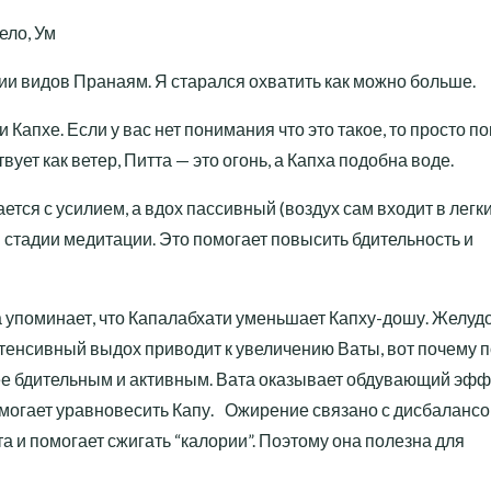
ело, Ум
 видов Пранаям. Я старался охватить как можно больше.
и Капхе. Если у вас нет понимания что это такое, то просто п
твует как ветер, Питта — это огонь, а Капха подобна воде.
ется с усилием, а вдох пассивный (воздух сам входит в легки
стадии медитации. Это помогает повысить бдительность и
упоминает, что Капалабхати уменьшает Капху-дошу. Желудо
Интенсивный выдох приводит к увеличению Ваты, вот почему 
лее бдительным и активным. Вата оказывает обдувающий эфф
омогает уравновесить Капу. Ожирение связано с дисбаланс
 и помогает сжигать “калории”. Поэтому она полезна для