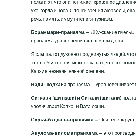
полагают, что она понижает кровяное давлени
уха, горла и носа. С точки зрения аюрведы, он
речь, память, иммунитет и энтузиазм.
Бхраммари-пранаяма
— «Жужжание пчелы» — 
пранаяма уравновешивает все три доши.
Я слышал от духовно продвинутых людей, что о
этого объяснения можно сказать, что это помог
Капху в незначительной степени.
Нади-шодхана
пранаяма — уравновешивает в
Ситкари (щиткари) и Ситали (щитали)
прана
увеличивает Капха- и Вата доши.
Сурья-бхедана-пранаяма —
Она генерирует 
Анулома-вилома пранаяма
— это производн