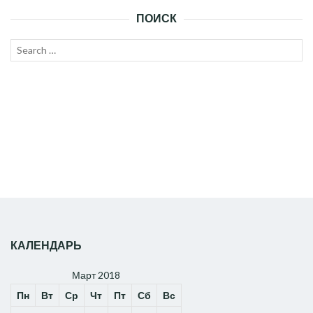
ПОИСК
Search
SEAR
for:
КАЛЕНДАРЬ
Март 2018
Пн
Вт
Ср
Чт
Пт
Сб
Вс