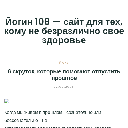
Skip
to
Йогин 108 — сайт для тех,
content
кому не безразлично свое
здоровье
ЙОГА
6 скруток, которые помогают отпустить
прошлое
02.03.2018
Когда мы живем в прошлом – сознательно или
бессознательно – не