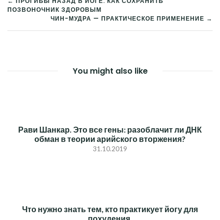
← ПРОГИБЫ НАЗАД В ЙОГЕ. КАК СОХРАНИТЬ
ПОЗВОНОЧНИК ЗДОРОВЫМ
НАВИГАЦИЯ
ЧИН-МУДРА — ПРАКТИЧЕСКОЕ ПРИМЕНЕНИЕ →
ПО
ЗАПИСЯМ
You might also like
Рави Шанкар. Это все гены: разоблачит ли ДНК
обман в теории арийского вторжения?
31.10.2019
Что нужно знать тем, кто практикует йогу для
похудения.