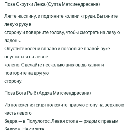
Поза Скрутки Лежа (Супта Матсиендрасана)
Лягте на спину, и подтяните колени к груди. Вытяните
левую руку в
сторону и поверните голову, чтобы смотреть на левую
ладонь.
Опустите колени вправо и позвольте правой руке
опуститься на левое
колено. Сделайте несколько циклов дыхания и
повторите на другую
сторону.
Поза Бога Рыб (Ардха Матсиендрасана)
Из положения сидя положите правую стопу на верхнюю
часть левого
бедра — в Полулотос. Левая стопа — рядом с правым
бедром. Не сидите