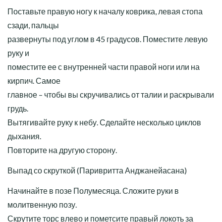
Поставьте правую ногу к началу коврика, левая стопа
сзади, пальцы
развернуты под углом в 45 градусов. Поместите левую
руку и
поместите ее с внутренней части правой ноги или на
кирпич. Самое
главное – чтобы вы скручивались от талии и раскрывали
грудь.
Вытягивайте руку к небу. Сделайте несколько циклов
дыхания.
Повторите на другую сторону.
Выпад со скруткой (Паривритта Анджанейасана)
Начинайте в позе Полумесяца. Сложите руки в
молитвенную позу.
Скрутите торс влево и пометсите правый локоть за