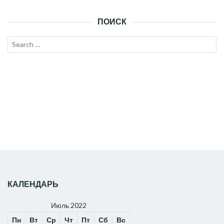
ПОИСК
Search
SEAR
for:
КАЛЕНДАРЬ
Июль 2022
Пн
Вт
Ср
Чт
Пт
Сб
Вс