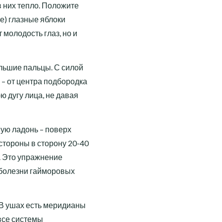
в них тепло. Положите
ые) глазные яблоки
 молодость глаз, но и
ольшие пальцы. С силой
 – от центра подбородка
ю дугу лица, не давая
вую ладонь – поверх
стороны в сторону 20-40
о. Это упражнение
 болезни гайморовых
 В ушах есть меридианы
 все системы