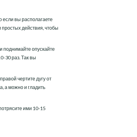
о если вы располагаете
 простых действия, чтобы
ии поднимайте опускайте
10-30 раз. Так вы
правой чертите дугу от
а, а можно и гладить
 потрясите ими 10-15