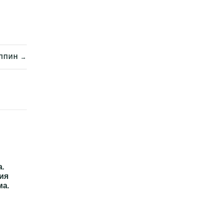
ППИН →
.
ия
ма.