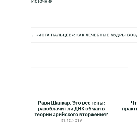
Источник
← «ЙОГА ПАЛЬЦЕВ»: КАК ЛЕЧЕБНЫЕ МУДРЫ ВО
НАВИГАЦИЯ
ПО
ЗАПИСЯМ
Рави Шанкар. Это все гены:
Чт
разоблачит ли ДНК обман в
практ
теории арийского вторжения?
31.10.2019