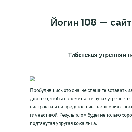
Skip
to
Йогин 108 — сайт
content
Тибетская утренняя 
Пробудившись ото сна, не спешите вставать из
для того, чтобы понежиться в лучах утреннего 
настроиться на предстоящие свершения с по
гимнастикой. Результатом будет не только хор
подтянутая упругая кожа лица.