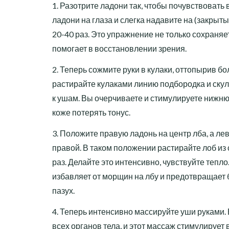
1. Разотрите ладони так, чтобы почувствовать 
ладони на глаза и слегка надавите на (закрыт
20-40 раз. Это упражнение не только сохраняет
помогает в восстановлении зрения.
2. Теперь сожмите руки в кулаки, оттопырив б
растирайте кулаками линию подбородка и скул
к ушам. Вы очерчиваете и стимулируете нижню
коже потерять тонус.
3. Положите правую ладонь на центр лба, а ле
правой. В таком положении растирайте лоб из 
раз. Делайте это интенсивно, чувствуйте тепл
избавляет от морщин на лбу и предотвращает
пазух.
4. Теперь интенсивно массируйте уши руками.
всех органов тела, и этот массаж стимулирует