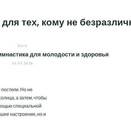
 для тех, кому не безразли
ЙОГА
гимнастика для молодости и здоровья
21.07.2018
 постели. Но не
солнца, а затем, чтобы
мощью специальной
ошее настроение, но и