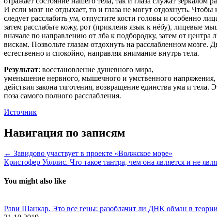
отражает состояние нашего тела, так и глаза служат зеркалом ра
И если мозг не отдыхает, то и глаза не могут отдохнуть. Чтобы 
следует расслабить ум, отпустите кости головы и особенно лиц
затем расслабьте кожу, рот (приклеив язык к нёбу), лицевые м
вначале по направлению от лба к подбородку, затем от центра л
вискам. Позвольте глазам отдохнуть на расслабленном мозге. 
естественно и спокойно, направляя внимание внутрь тела.
Результат
: восстановление душевного мира,
уменьшение нервного, мышечного и умственного напряжения,
действия закона тяготения, возвращение единства ума и тела. Э
поза самого полного расслабления.
Источник
Навигация по записям
← Завидово участвует в проекте «Волжское море»
Кристофер Уоллис. Что такое тантра, чем она является и не явл
You might also like
Рави Шанкар. Это все гены: разоблачит ли ДНК обман в теори