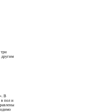
 три
а другим
». В
 в пол и
правлены
ходимо