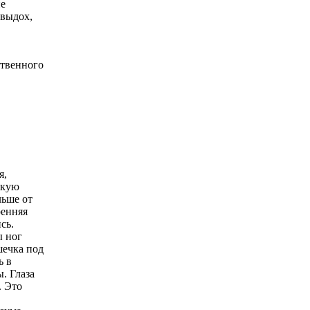
не
 выдох,
ственного
я,
ькую
льше от
ренняя
сь.
ы ног
шечка под
ь в
. Глаза
. Это