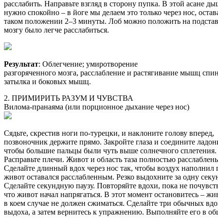
расслабить. Направьте взгляд в сторону пупка. В этой асане ды
нужно спокойно – в йоге мы делаем это только через нос, остав
таком положении 2–3 минуты. Лоб можно положить на подстав
мозгу было легче расслабиться.
Результат
: Облегчение; умиротворение
разгоряченного мозга, расслабление и растягивание мышц спи
затылка и боковых мышц.
2. ПРИМИРИТЬ РАЗУМ И ЧУВСТВА
Вилома-пранаяма (или порционное дыхание через нос)
Сядьте, скрестив ноги по-турецки, и наклоните голову вперед,
позвоночник держите прямо. Закройте глаза и соедините ладони
чтобы большие пальцы были чуть выше солнечного сплетения.
Расправьте плечи. Живот и область таза полностью расслаблен
Сделайте длинный вдох через нос так, чтобы воздух наполнил г
живот оставался расслабленным. Резко выдохните за одну секун
Сделайте секундную паузу. Повторяйте вдохи, пока не почувств
что живот начал напрягаться. В этот момент остановитесь – жи
в коем случае не должен сжиматься. Сделайте три обычных вдо
выдоха, а затем вернитесь к упражнению. Выполняйте его в о