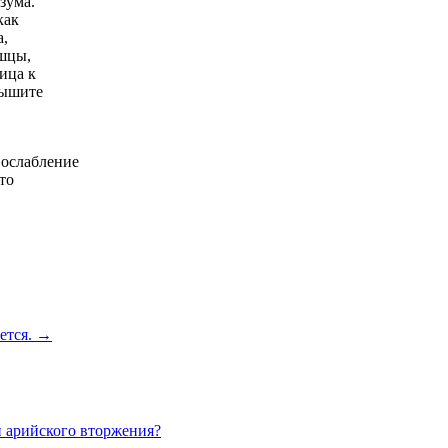
зума.
как
а,
ышцы,
ица к
Дышите
 ослабление
то
яется. →
и арийского вторжения?