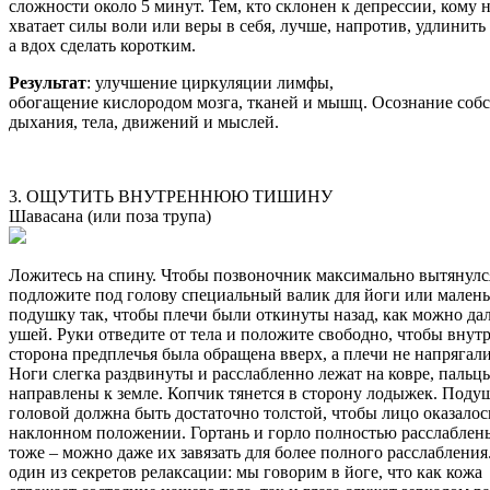
сложности около 5 минут. Тем, кто склонен к депрессии, кому 
хватает силы воли или веры в себя, лучше, напротив, удлинить
а вдох сделать коротким.
Результат
: улучшение циркуляции лимфы,
обогащение кислородом мозга, тканей и мышц. Осознание соб
дыхания, тела, движений и мыслей.
3. ОЩУТИТЬ ВНУТРЕННЮЮ ТИШИНУ
Шавасана (или поза трупа)
Ложитесь на спину. Чтобы позвоночник максимально вытянулс
подложите под голову специальный валик для йоги или мален
подушку так, чтобы плечи были откинуты назад, как можно да
ушей. Руки отведите от тела и положите свободно, чтобы внут
сторона предплечья была обращена вверх, а плечи не напрягали
Ноги слегка раздвинуты и расслабленно лежат на ковре, пальц
направлены к земле. Копчик тянется в сторону лодыжек. Поду
головой должна быть достаточно толстой, чтобы лицо оказалос
наклонном положении. Гортань и горло полностью расслаблены
тоже – можно даже их завязать для более полного расслабления
один из секретов релаксации: мы говорим в йоге, что как кожа