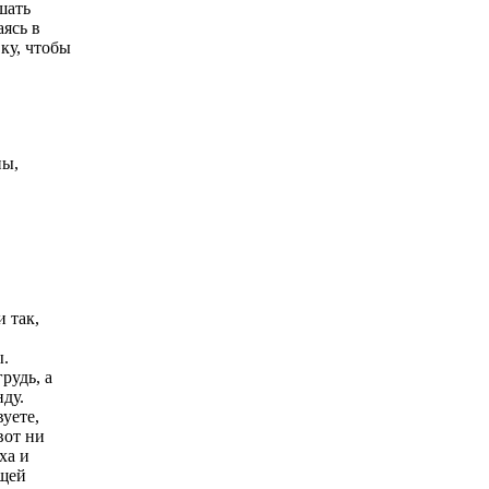
шать
аясь в
ку, чтобы
ны,
 так,
ы.
рудь, а
ду.
уете,
вот ни
ха и
бщей