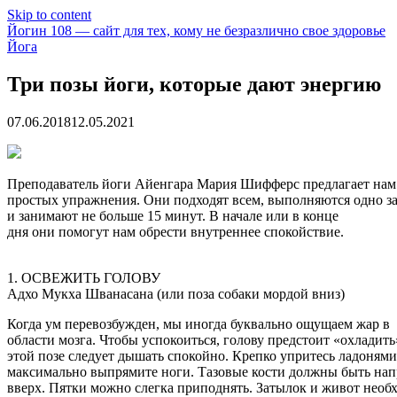
Skip to content
Йогин 108 — сайт для тех, кому не безразлично свое здоровье
Йога
Три позы йоги, которые дают энергию
07.06.2018
12.05.2021
Преподаватель йоги Айенгара Мария Шифферс предлагает нам
простых упражнения. Они подходят всем, выполняются одно з
и занимают не больше 15 минут. В начале или в конце
дня они помогут нам обрести внутреннее спокойствие.
1. ОСВЕЖИТЬ ГОЛОВУ
Адхо Мукха Шванасана (или
поза собаки мордой вниз)
Когда ум перевозбужден, мы иногда буквально ощущаем жар в
области мозга. Чтобы успокоиться, голову предстоит «охладить
этой позе следует дышать спокойно. Крепко упритесь ладонями
максимально выпрямите ноги. Тазовые кости должны быть на
вверх. Пятки можно слегка приподнять. Затылок и живот необ