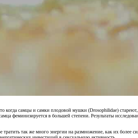
о когда самцы и самки плодовой мушки (Drosophilidae) стареют,
амца феминизируется в большей степени. Результаты исследования
е тратить так же много энергии на размножение, как их более с
нергетических инвестиций в сексуальную активность.