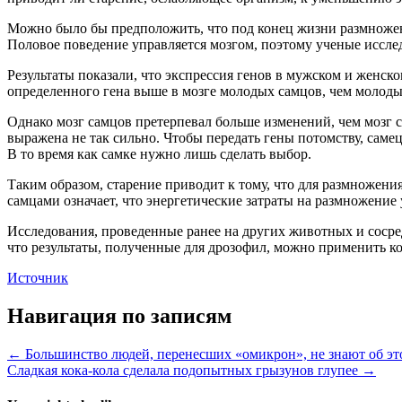
Можно было бы предположить, что под конец жизни размножени
Половое поведение управляется мозгом, поэтому ученые исслед
Результаты показали, что экспрессия генов в мужском и женско
определенного гена выше в мозге молодых самцов, чем молодых
Однако мозг самцов претерпевал больше изменений, чем мозг с
выражена не так сильно. Чтобы передать гены потомству, саме
В то время как самке нужно лишь сделать выбор.
Таким образом, старение приводит к тому, что для размножени
самцами означает, что энергетические затраты на размножение 
Исследования, проведенные ранее на других животных и сосред
что результаты, полученные для дрозофил, можно применить 
Источник
Навигация по записям
← Большинство людей, перенесших «омикрон», не знают об эт
Сладкая кока-кола сделала подопытных грызунов глупее →