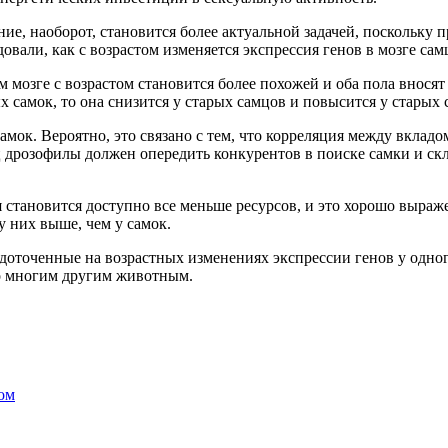
е, наоборот, становится более актуальной задачей, поскольку 
овали, как с возрастом изменяется экспрессия генов в мозге са
м мозге с возрастом становится более похожей и оба пола вносят
 самок, то она снизится у старых самцов и повысится у старых 
амок. Вероятно, это связано с тем, что корреляция между вклад
ц дрозофилы должен опередить конкурентов в поиске самки и ск
я становится доступно все меньше ресурсов, и это хорошо выра
у них выше, чем у самок.
оточенные на возрастных изменениях экспрессии генов у одного 
ко многим другим животным.
ом