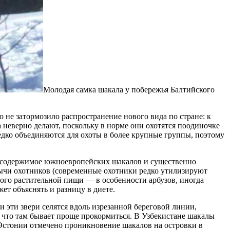
Молодая самка шакала у побережья Балтийского
о не затормозило распространение нового вида по стране: к
а неверно делают, поскольку в норме они охотятся поодиночке
редко объединяются для охоты в более крупные группы, поэтому
а содержимое южноевропейских шакалов и существенно
бычи охотников (современные охотники редко утилизируют
ого растительной пищи — в особенности арбузов, иногда
ет объяснять и разницу в диете.
 эти звери селятся вдоль изрезанной береговой линии,
, что там бывает проще прокормиться. В Узбекистане шакалы
 Эстонии отмечено проникновение шакалов на островки в