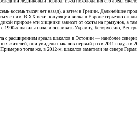
оследний ледниковый период: из-за похолодания его ареал сжал
(семь-восемь тысяч лет назад), а затем в Греции. Дальнейшее про
жаться с ним. В XX веке популяции волка в Европе серьезно сжа
икой природе эти хищники зависят от охоты на грызунов, а там,
 с 1990-х шакалы начали осваивать Украину, Белоруссию, Венгр
ла с расширением ареала шакалов в Эстонии — наиболее северно
тных жителей, они увидели шакалов первый раз в 2011 году, а в
 Примерно тогда же, в 2012-м, шакалов заметили на севере Герм