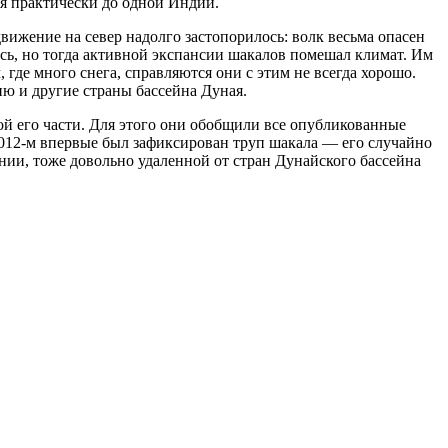
ся практически до одной Индии.
движение на север надолго застопорилось: волк весьма опасен
лись, но тогда активной экспансии шакалов помешал климат. Им
 где много снега, справляются они с этим не всегда хорошо.
ию и другие страны бассейна Дуная.
й его части. Для этого они обобщили все опубликованные
 2012-м впервые был зафиксирован труп шакала — его случайно
ании, тоже довольно удаленной от стран Дунайского бассейна