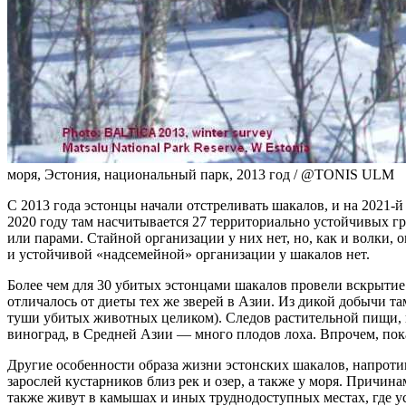
моря, Эстония, национальный парк, 2013 год / @TONIS ULM
С 2013 года эстонцы начали отстреливать шакалов, и на 2021-й
2020 году там насчитывается 27 территориально устойчивых гру
или парами. Стайной организации у них нет, но, как и волки,
и устойчивой «надсемейной» организации у шакалов нет.
Более чем для 30 убитых эстонцами шакалов провели вскрыти
отличалось от диеты тех же зверей в Азии. Из дикой добычи 
туши убитых животных целиком). Следов растительной пищи, н
виноград, в Средней Азии — много плодов лоха. Впрочем, пока
Другие особенности образа жизни эстонских шакалов, напротив
зарослей кустарников близ рек и озер, а также у моря. Причи
также живут в камышах и иных труднодоступных местах, где у