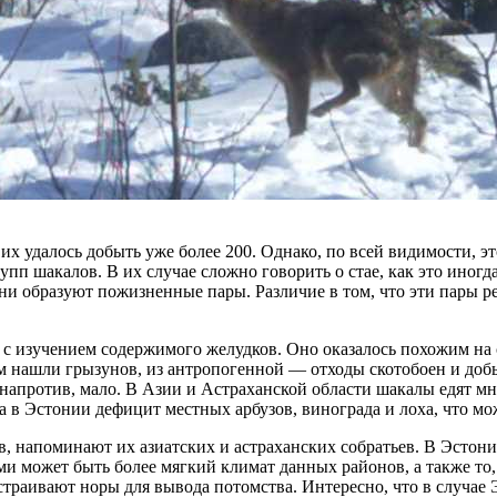
 их удалось добыть уже более 200. Однако, по всей видимости, эт
пп шакалов. В их случае сложно говорить о стае, как это иногд
 они образуют пожизненные пары. Различие в том, что эти пары 
е с изучением содержимого желудков. Оно оказалось похожим н
там нашли грызунов, из антропогенной — отходы скотобоен и до
апротив, мало. В Азии и Астраханской области шакалы едят мн
 в Эстонии дефицит местных арбузов, винограда и лоха, что мож
, напоминают их азиатских и астраханских собратьев. В Эстонии
нами может быть более мягкий климат данных районов, а также то
страивают норы для вывода потомства. Интересно, что в случае