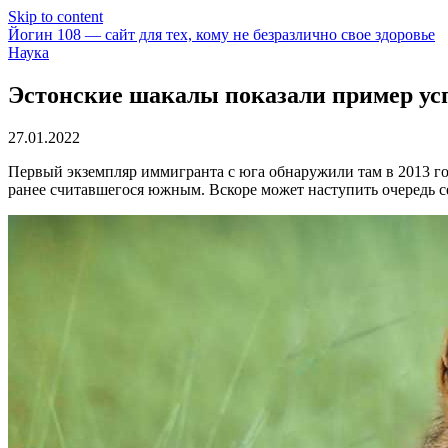
Skip to content
Йогин 108 — сайт для тех, кому не безразлично свое здоровье
Наука
Эстонские шакалы показали пример у
27.01.2022
Первый экземпляр иммигранта с юга обнаружили там в 2013 году
ранее считавшегося южным. Вскоре может наступить очередь с