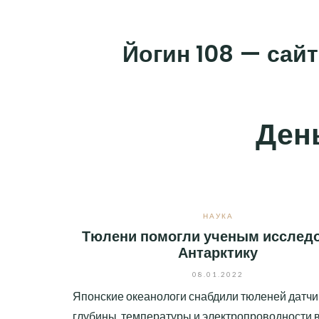
Skip
to
Йогин 108 — сайт
content
Ден
НАУКА
Тюлени помогли ученым исслед
Антарктику
08.01.2022
Японские океанологи снабдили тюленей датч
глубины, температуры и электропроводности 