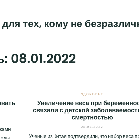
 для тех, кому не безразли
ь:
08.01.2022
ЗДОРОВЬЕ
овать
Увеличение веса при беременно
связали с детской заболеваемост
смертностью
08.01.2022
иками
Ученые из Китая подтвердили, что набор веса п
воды,