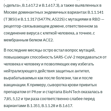
(«дельта», B.1.617.2 и B.1.617.3), а также выявленных в
Москве доминантных эндемичных вариантах B.1.1.141
(T385I) и B.1.1.317 (S477N, A522S) с мутациями в RBD —
рецептор-связывающем домене, ответственном за
соединение вируса с клеткой человека, а точнее, с
мембранным белком ACE2.
В последние месяцы остро встал вопрос мутаций,
повышающих способность SARS-CoV-2 передаваться от
человека к человеку и позволяющих ему избегать
нейтрализующего действия защитных антител,
вырабатываемых как после болезни, так и после
вакцинации. К примеру, сыворотка крови привитых
препаратом от Pfizer и стартапа BioNTech оказалась в
7,85, 5,12 и три раза соответственно слабее перед
вариантами B.1.351, B.1.1.28 и B.1.617.