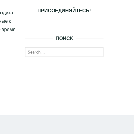
ПРИСОЕДИНЯЙТЕСЬ!
оздуха
ные к
о время
ПОИСК
Search
SEARCH
for: