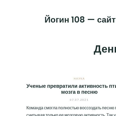
Skip
to
Йогин 108 — сайт
content
Ден
НАУКА
Ученые превратили активность пт
мозга в песню
07.07.2021
Команда смогла полностью воссоздать песню 
считывая только ее мозговую активность. Так 