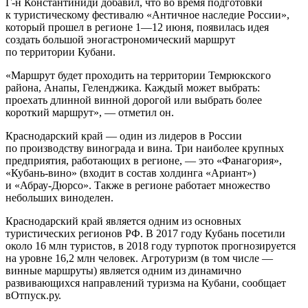
Г-н Константиниди добавил, что во время подготовки
к туристическому фестивалю «Античное наследие России»,
который прошел в регионе 1—12 июня, появилась идея
создать большой эногастрономический маршрут
по территории Кубани.
«Маршрут будет проходить на территории Темрюкского
района, Анапы, Геленджика. Каждый может выбрать:
проехать длинной винной дорогой или выбрать более
короткий маршрут», — отметил он.
Краснодарский край — один из лидеров в России
по производству винограда и вина. Три наиболее крупных
предприятия, работающих в регионе, — это «Фанагория»,
«Кубань-вино» (входит в состав холдинга «Ариант»)
и «Абрау-Дюрсо». Также в регионе работает множество
небольших виноделен.
Краснодарский край является одним из основных
туристических регионов РФ. В 2017 году Кубань посетили
около 16 млн туристов, в 2018 году турпоток прогнозируется
на уровне 16,2 млн человек. Агротуризм (в том числе —
винные маршруты) является одним из динамично
развивающихся направлений туризма на Кубани, сообщает
вОтпуск.ру.