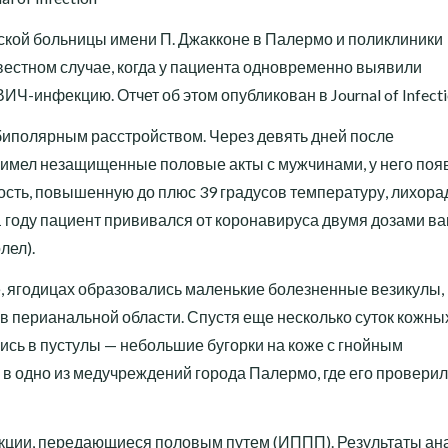
тской больницы имени П. Джакконе в Палермо и поликлиники
естном случае, когда у пациента одновременно выявили
Ч-инфекцию. Отчет об этом опубликован в Journal of Infecti
биполярным расстройством. Через девять дней после
н имел незащищенные половые акты с мужчинами, у него поя
ость, повышенную до плюс 39 градусов температуру, лихорад
21 году пациент прививался от коронавируса двумя дозами в
лел).
е, ягодицах образовались маленькие болезненные везикулы,
в перианальной области. Спустя еще несколько суток кожны
ись в пустулы — небольшие бугорки на коже с гнойным
в одно из медучреждений города Палермо, где его проверил
кции, передающиеся половым путем (ИППП). Результаты ан