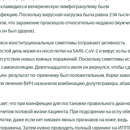
ю, хламидиоз и венерическую лимфогранулему были
нфекцию. Поскольку вирусная нагрузка была равна 234 тыся
или, что заражение произошло относительно недавно (мужч
 он был здоров).
ки все конституциональные симптомы (отражают активность
шестой день мазки из носоглотки на SARS-CoV-2 и вирус оспы 
тсутствие новых кожных поражений. Поскольку симптомы ис
самоизоляцию. Девятнадцатого июля он вернулся, чтобы сд
зьян: результат по-прежнему был положительным. Корки заж
Для лечения ВИЧ назначили комбинацию долутегравира, аба
ет, что при коинфекции для постановки правильного диагн
четом половой жизни пациента. При подозрении на оспу об
отки, даже если нет никаких явных признаков на коже, ведь
 поражена. Затем нужно проводить полный скрининг на ИПП