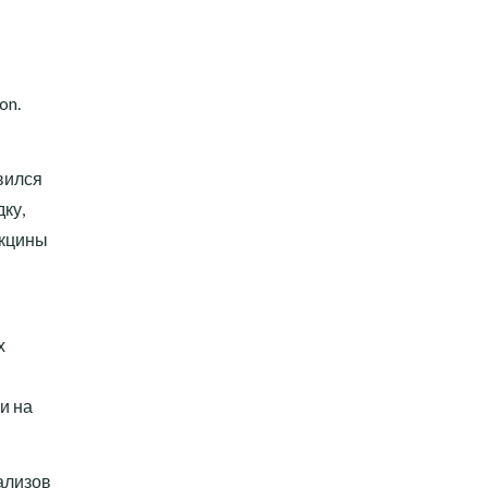
on.
вился
ку,
акцины
х
и на
ализов