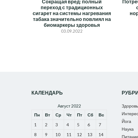
Сокращая вред: полный
Потре
переход с традиционных
сигарет на системы нагревания
но
табака значительно повлиял на
биомаркеры здоровья
03.09.2022
КАЛЕНДАРЬ
РУБР
Август 2022
Здоров
Интере
Пн
Вт
Ср
Чт
Пт
Сб
Вс
Йога
1
2
3
4
5
6
7
Наука
8
9
10
11
12
13
14
Питани