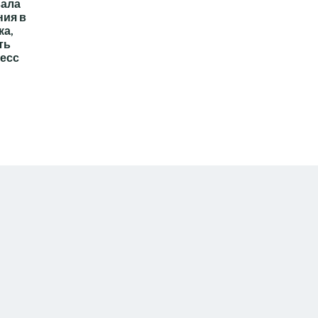
вала
ния в
ка,
ть
есс