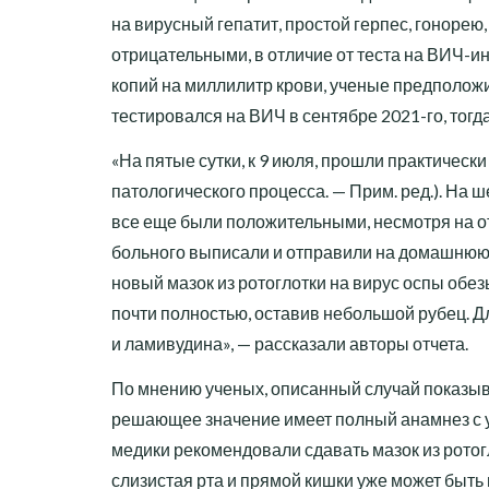
на вирусный гепатит, простой герпес, гоноре
отрицательными, в отличие от теста на ВИЧ-и
копий на миллилитр крови, ученые предполож
тестировался на ВИЧ в сентябре 2021-го, тогда
«На пятые сутки, к 9 июля, прошли практичес
патологического процесса. — Прим. ред.). На 
все еще были положительными, несмотря на о
больного выписали и отправили на домашнюю 
новый мазок из ротоглотки на вирус оспы обе
почти полностью, оставив небольшой рубец. 
и ламивудина», — рассказали авторы отчета.
По мнению ученых, описанный случай показыва
решающее значение имеет полный анамнез с у
медики рекомендовали сдавать мазок из ротогл
слизистая рта и прямой кишки уже может быть