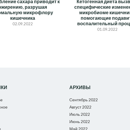
бление сахара приводит к
Кетогенная диета выз
ожирению, разрушая
специфические измене
рмальную микрофлору
микробиоме кишечни
кишечника
помогающие подави
воспалительный проц
02.09.2022
01.09.2022
ИКИ
АРХИВЫ
ье
Сентябрь 2022
сное
Август 2022
Июль 2022
Июнь 2022
е
Май 2022