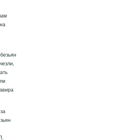
чам
ина
обезьян
чезли,
ать
или
кавира
оза
езьян
П.