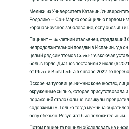
Медики из Университета Катании, Университе
Родолико — Сан-Марко сообщили о первом изв
коронавирусное заболевание, оспу обезьян и ВИ
Пациент — 36-летний итальянец, страдавший 
непродолжительной поездки в Испании, где о
целый ряд симптомов Covid-19, включая устал
боль в горле. Диагноз поставили 2 июля (в 20
от Pfizer и BioNTech, а в январе 2022-го перебо
Вскоре на туловище, нижних конечностях, лиц
окруженные сыпью, которая присутствовала и 
поражений стало больше, везикулы превратил
содержимым. Только тогда мужчина обратился 
оспу обезьян. Результат был положительным.
Потом пациента решили обследовать на инфе