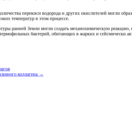
оличества перекиси водорода и других окислителей могли обра
оких температур в этом процессе.
атуры ранней Земли могли создать механохимическую реакцию, 
ртермофильных бактерий, обитающих в жарких и сейсмически ак
фагов
 свиного коллагена →