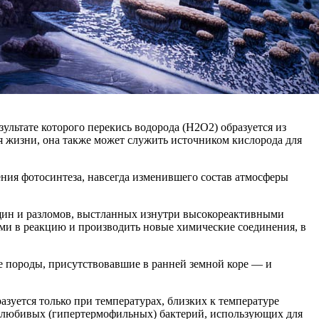
льтате которого перекись водорода (H2O2) образуется из
я жизни, она также может служить источником кислорода для
ния фотосинтеза, навсегда изменившего состав атмосферы
ещин и разломов, выстланных изнутри высокореактивными
ими в реакцию и производить новые химические соединения, в
ые породы, присутствовавшие в ранней земной коре — и
зуется только при температурах, близких к температуре
лолюбивых (гипертермофильных) бактерий, использующих для