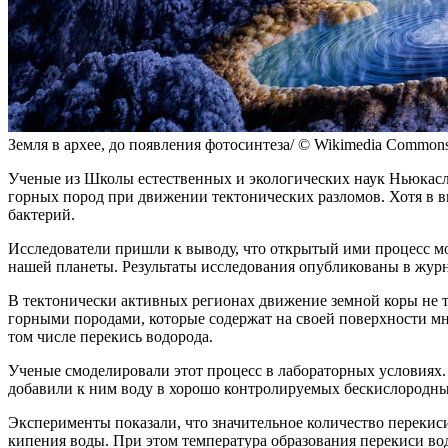
Земля в архее, до появления фотосинтеза/ © Wikimedia Common
Ученые из Школы естественных и экологических наук Ньюкаслск
горных пород при движении тектонических разломов. Хотя в в
бактерий.
Исследователи пришли к выводу, что открытый ими процесс м
нашей планеты. Результаты исследования опубликованы в журн
В тектонически активных регионах движение земной коры не 
горными породами, которые содержат на своей поверхности мн
том числе перекись водорода.
Ученые смоделировали этот процесс в лабораторных условиях.
добавили к ним воду в хорошо контролируемых бескислородны
Эксперименты показали, что значительное количество перекиси
кипения воды. При этом температура образования перекиси в