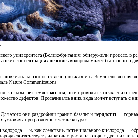
s
ого университета (Великобритания) обнаружили процесс, в резу
ысоких концентрациях перекись водорода может быть опасна дл
ог повлиять на раннюю эволюцию жизни на Земле еще до появле
але Nature Communications.
только вызывает землетрясения, но и приводит к появлению тр
ожество дефектов. Просачиваясь вниз, вода может вступать с н
 Для этого они раздробили гранит, базальт и перидотит — горн
х условиях при различных температурах.
 водорода — и, как следствие, потенциального кислорода — обра
одорода соответствует диапазонам роста некоторых древних теп