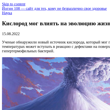
Skip to content
Йогин 108 — сайт для тех, кому не безразлично свое здоровье
Наука
Кислород мог влиять на эволюцию жизн
15.08.2022
Ученые обнаружили новый источник кислорода, который мог п
температурах может вступать в реакцию с дефектами на поверх
гипертермофильных бактерий.