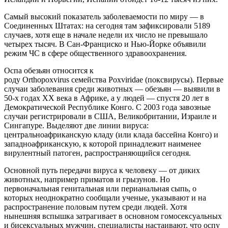
Самый высокий показатель заболеваемости по миру — в
Соединенных Штатах: на сегодня там зафиксировали 5189
случаев, хотя еще в начале недели их число не превышало
четырех тысяч. В Сан-Франциско и Нью-Йорке объявили
режим ЧС в сфере общественного здравоохранения.
Оспа обезьян относится к
роду Orthopoxvirus семейства Poxviridae (поксвирусы). Первые
случаи заболевания среди животных — обезьян — выявили в
50-х годах ХХ века в Африке, а у людей — спустя 20 лет в
Демократической Республике Конго. С 2003 года завозные
случаи регистрировали в США, Великобритании, Израиле и
Сингапуре. Выделяют две линии вируса:
центральноафриканскую кладу (или клада бассейна Конго) и
западноафриканскую, к которой принадлежит наименее
вирулентный патоген, распространяющийся сегодня.
Основной путь передачи вируса к человеку — от диких
животных, например приматов и грызунов. Но
первоначальная генитальная или перианальная сыпь, о
которых неоднократно сообщали ученые, указывают и на
распространение половым путем среди людей. Хотя
нынешняя вспышка затрагивает в основном гомосексуальных
и бисексуальных мужчин, специалисты настаивают, что оспу