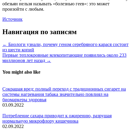
обезьян нельзя называть «болезнью геев»: это может
произойти с любым.
Источник
Навигация по записям
← Биологи узнали, почему геном серебряного карася состоит
из шести копий
Первые теплокровные млекопитающие появились около 233
миллионов лет назад →
You might also like
Сокращая вред: полный переход с традиционных сигарет на
системы нагревания табака значительно повлиял на
биомаркеры здоровья
03.09.2022
Потребление сахара приводит к ожирению, разрушая
нормальную микрофлору кишечника
02.09.2022