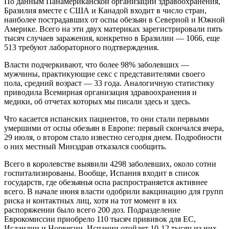
По данным Панамериканской организации здравоохранения,
Бразилия вместе с США и Канадой входит в число стран,
наиболее пострадавших от оспы обезьян в Северной и Южной
Америке. Всего на эти двух материках зарегистрировали пять
тысяч случаев заражения, конкретно в Бразилии — 1066, еще
513 требуют лабораторного подтверждения.
Власти подчеркивают, что более 98% заболевших —
мужчины, практикующие секс с представителями своего
пола, средний возраст — 33 года. Аналогичную статистику
приводила Всемирная организация здравоохранения и
медики, об отчетах которых мы писали здесь и здесь.
Что касается испанских пациентов, то они стали первыми
умершими от оспы обезьян в Европе: первый скончался вчера,
29 июля, о втором стало известно сегодня днем. Подробности
о них местный Минздрав отказался сообщить.
Всего в королевстве выявили 4298 заболевших, около сотни
госпитализированы. Вообще, Испания входит в список
государств, где обезьянья оспа распространяется активнее
всего. В начале июня власти одобрили вакцинацию для групп
риска и контактных лиц, хотя на тот момент в их
распоряжении было всего 200 доз. Подразделение
Еврокомиссии приобрело 110 тысяч прививок для ЕС,
Исландии и Норвегии, Испании отойдет 10-12 тысяч из них.