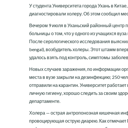
У студента Университета города Ухань в Китае
диагностировали холеру. Об этом сообщил ме
Вечером 9 июля в Уханьский районный центр 
больницы о том, что у одного из учащихся в
После серологического исследования выяснило
bengal), возбудитель холеры. Этот штамм впе
удалось взять под контроль, симптомы заболев
Новых случаев заражения, по информации орг
места в вузе закрыли на дезинфекцию; 250 чел
отправили на карантин. Университет работает
личную гигиену, хорошо следить за своим здор
департаменте.
Холера — острая антропонозная кишечная ин
провоцирующая острую диарею. Как отмечает