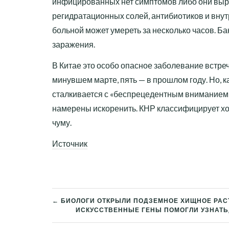
инфицированных нет симптомов либо они выр
регидратационных солей, антибиотиков и внут
больной может умереть за несколько часов. Б
заражения.
В Китае это особо опасное заболевание встре
минувшем марте, пять — в прошлом году. Но, 
сталкивается с «беспрецедентным вниманием
намерены искоренить. КНР классифицирует хол
чуму.
Источник
← БИОЛОГИ ОТКРЫЛИ ПОДЗЕМНОЕ ХИЩНОЕ РАС
ИСКУССТВЕННЫЕ ГЕНЫ ПОМОГЛИ УЗНАТЬ,
НАВИГАЦИЯ