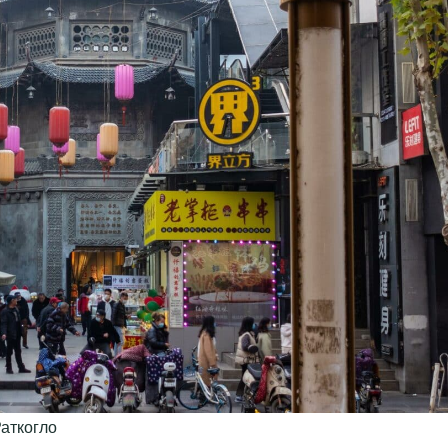
Раткогло