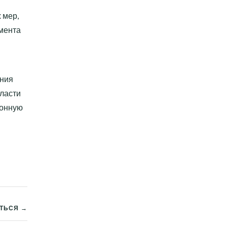
 мер,
омента
ения
ласти
бонную
АТЬСЯ →