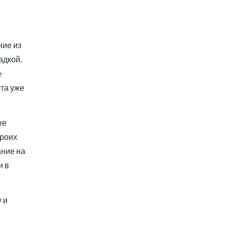
ние из
адкой.
e
нта уже
ые
троих
ание на
и в
 и