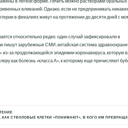
ажены в легкой форме. Лечить можно растворами оральных
ривенных вливаний. Однако, если не предпринимать никаких
актерии в фекалиях живут на протяжении до десяти дней с м
чается относительно редко: один случай зафиксировали в
как пишут зарубежные СМИ, китайская система здравоохран
» из-за продолжающейся эпидемии коронавируса, которую в
еру как болезнь «класса А», к которому еще причисляют бу
ТЕНИЕ
 КАК СТВОЛОВЫЕ КЛЕТКИ «ПОНИМАЮТ», В КОГО ИМ ПРЕВРАЩ