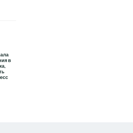
вала
ния в
ка,
ть
есс