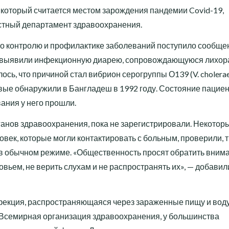
, который считается местом зарождения пандемии Covid-19,
стный департамент здравоохранения.
по контролю и профилактике заболеваний поступило сообще
уза выявили инфекционную диарею, сопровождающуюся лихор
сь, что причиной стал вибрион серогруппы О139 (V. cholera
рвые обнаружили в Бангладеш в 1992 году. Состояние пацие
ания у него прошли.
анов здравоохранения, пока не зарегистрировали. Некотор
овек, которые могли контактировать с больным, проверили, 
 в обычном режиме. «Общественность просят обратить вним
овьем, не верить слухам и не распространять их», — добавил
фекция, распространяющаяся через зараженные пищу и воду
 Всемирная организация здравоохранения, у большинства