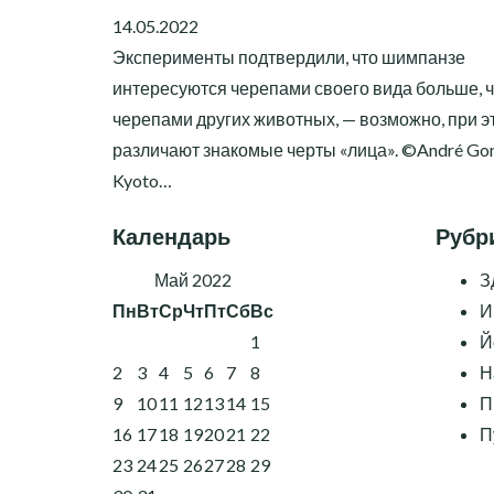
14.05.2022
Эксперименты подтвердили, что шимпанзе
интересуются черепами своего вида больше, 
черепами других животных, — возможно, при э
различают знакомые черты «лица». ©André Gon
Kyoto…
Календарь
Рубр
Май 2022
З
Пн
Вт
Ср
Чт
Пт
Сб
Вс
И
1
Й
2
3
4
5
6
7
8
Н
9
10
11
12
13
14
15
П
16
17
18
19
20
21
22
П
23
24
25
26
27
28
29