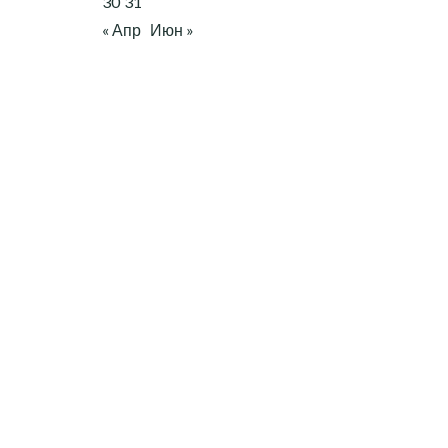
30
31
« Апр
Июн »