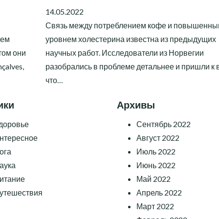
14.05.2022
Связь между потреблением кофе и повышенн
чем
уровнем холестерина известна из предыдущих
том они
научных работ. Исследователи из Норвегии
çalves,
разобрались в проблеме детальнее и пришли к 
что…
ики
Архивы
доровье
Сентябрь 2022
нтересное
Август 2022
ога
Июль 2022
аука
Июнь 2022
итание
Май 2022
утешествия
Апрель 2022
Март 2022