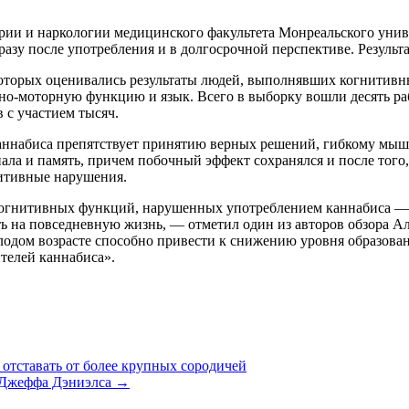
рии и наркологии медицинского факультета Монреальского унив
азу после употребления и в долгосрочной перспективе. Результ
которых оценивались результаты людей, выполнявших когнитивн
но-моторную функцию и язык. Всего в выборку вошли десять ра
 с участием тысяч.
 каннабиса препятствует принятию верных решений, гибкому м
ала и память, причем побочный эффект сохранялся и после того
итивные нарушения.
когнитивных функций, нарушенных употреблением каннабиса — 
ть на повседневную жизнь, — отметил один из авторов обзора 
лодом возрасте способно привести к снижению уровня образован
телей каннабиса».
отставать от более крупных сородичей
ра Джеффа Дэниэлса →