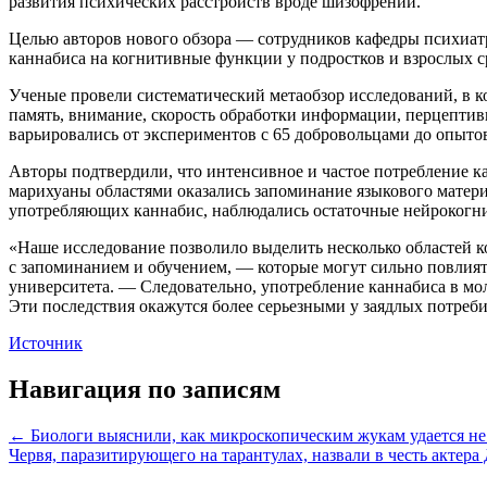
развития психических расстройств вроде шизофрении.
Целью авторов нового обзора — сотрудников кафедры психиат
каннабиса на когнитивные функции у подростков и взрослых ср
Ученые провели систематический метаобзор исследований, в 
память, внимание, скорость обработки информации, перцептив
варьировались от экспериментов с 65 добровольцами до опытов
Авторы подтвердили, что интенсивное и частое потребление
марихуаны областями оказались запоминание языкового матери
употребляющих каннабис, наблюдались остаточные нейрокогн
«Наше исследование позволило выделить несколько областей 
с запоминанием и обучением, — которые могут сильно повлия
университета. — Следовательно, употребление каннабиса в мо
Эти последствия окажутся более серьезными у заядлых потреби
Источник
Навигация по записям
← Биологи выяснили, как микроскопическим жукам удается не 
Червя, паразитирующего на тарантулах, назвали в честь акте