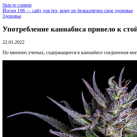
Skip to content
Йогин 108 — сайт для тех, кому не безразлично свое здоровье
Здоровье
Употребление каннабиса привело к ст
22.01.2022
По мнению ученых, содержащиеся в каннабисе соединения могу