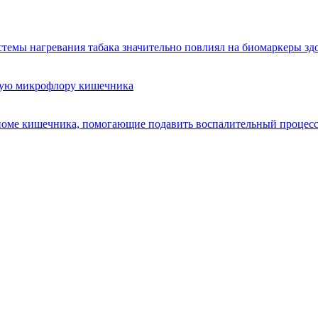
стемы нагревания табака значительно повлиял на биомаркеры зд
ную микрофлору кишечника
биоме кишечника, помогающие подавить воспалительный процес