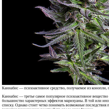
Каннабис — психоактивное средство, получаемое из конопли, п
Каннабис — третье самое популярное психоактивное вещество в
большинство характерных эффектов марихуаны. В той или иной 
списку. Однако стоит четко понимать возможные последствия п