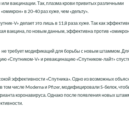
и или вакцинации. Так, плазма крови привитых различными
омикрон» в 20-40 раз хуже, чем «дельту».
утник-V» делает это лишь в 11,8 раза хуже. Так как эффектив
кая вакцина, по новым данным, эффективна против «омикро
» не требует модификаций для борьбы с новым штаммом. Дл
ию «Спутником-V» и ревакцинацию «Спутником-лайт» спуст
ысокой эффективности «Спутника». Одно из возможных объяс
, в том числе Moderna и Pfizer, модифицировали S-белок, что
рианта коронавируса. Однако после появления новых штам
ктивности.