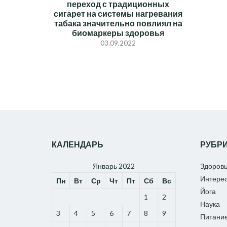
переход с традиционных
сигарет на системы нагревания
табака значительно повлиял на
биомаркеры здоровья
03.09.2022
КАЛЕНДАРЬ
РУБР
Январь 2022
Здоров
Интере
Пн
Вт
Ср
Чт
Пт
Сб
Вс
Йога
1
2
Наука
3
4
5
6
7
8
9
Питани