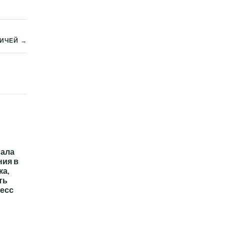
ДИЧЕЙ →
вала
ния в
ка,
ть
есс