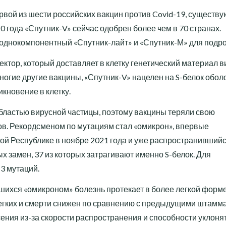
рвой из шести российских вакцин против Covid-19, существ
0 года «Спутник-V» сейчас одобрен более чем в 70 странах.
однокомпонентный «Спутник-лайт» и «Спутник-М» для подро
ктор, который доставляет в клетку генетический материал в
ногие другие вакцины, «Спутник-V» нацелен на S-белок обол
кновение в клетку.
бластью вирусной частицы, поэтому вакцины теряли свою
. Рекордсменом по мутациям стал «омикрон», впервые
 Республике в ноябре 2021 года и уже распространившийс
х замен, 37 из которых затрагивают именно S-белок. Для
3 мутаций.
вшихся «омикроном» болезнь протекает в более легкой форме
легких и смерти снижен по сравнению с предыдущими штамм
ения из-за скорости распространения и способности уклонят