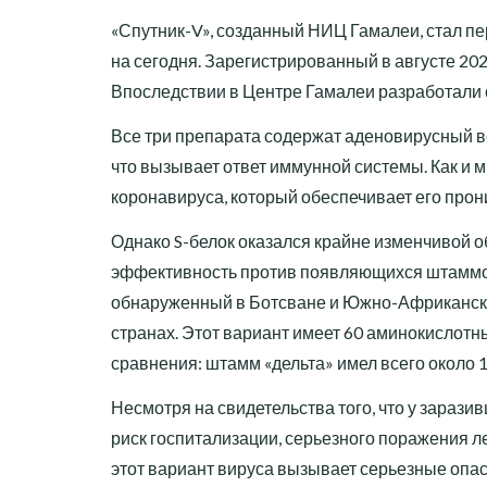
«Спутник-V», созданный НИЦ Гамалеи, стал пе
на сегодня. Зарегистрированный в августе 202
Впоследствии в Центре Гамалеи разработали 
Все три препарата содержат аденовирусный ве
что вызывает ответ иммунной системы. Как и м
коронавируса, который обеспечивает его прони
Однако S-белок оказался крайне изменчивой о
эффективность против появляющихся штаммов
обнаруженный в Ботсване и Южно-Африканской
странах. Этот вариант имеет 60 аминокислотны
сравнения: штамм «дельта» имел всего около 1
Несмотря на свидетельства того, что у зарази
риск госпитализации, серьезного поражения 
этот вариант вируса вызывает серьезные опас