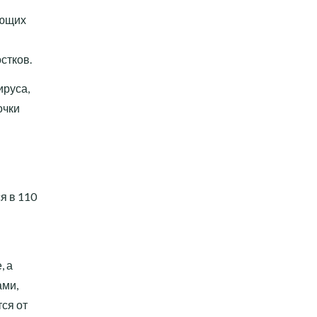
ующих
стков.
ируса,
очки
я в 110
, а
ами,
ся от