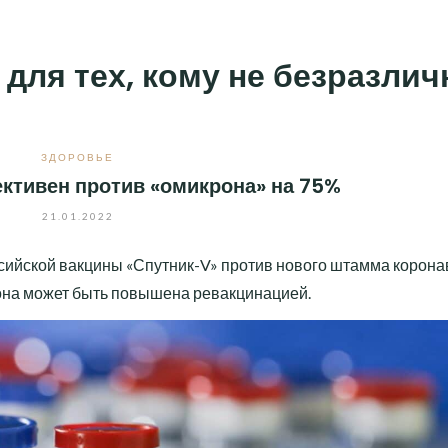
 для тех, кому не безразли
ЗДОРОВЬЕ
ктивен против «омикрона» на 75%
21.01.2022
сийской вакцины «Спутник-V» против нового штамма корона
она может быть повышена ревакцинацией.