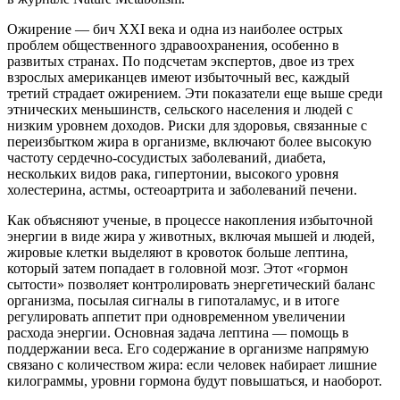
Ожирение — бич XXI века и одна из наиболее острых
проблем общественного здравоохранения, особенно в
развитых странах. По подсчетам экспертов, двое из трех
взрослых американцев имеют избыточный вес, каждый
третий страдает ожирением. Эти показатели еще выше среди
этнических меньшинств, сельского населения и людей с
низким уровнем доходов. Риски для здоровья, связанные с
переизбытком жира в организме, включают более высокую
частоту сердечно-сосудистых заболеваний, диабета,
нескольких видов рака, гипертонии, высокого уровня
холестерина, астмы, остеоартрита и заболеваний печени.
Как объясняют ученые, в процессе накопления избыточной
энергии в виде жира у животных, включая мышей и людей,
жировые клетки выделяют в кровоток больше лептина,
который затем попадает в головной мозг. Этот «гормон
сытости» позволяет контролировать энергетический баланс
организма, посылая сигналы в гипоталамус, и в итоге
регулировать аппетит при одновременном увеличении
расхода энергии. Основная задача лептина — помощь в
поддержании веса. Его содержание в организме напрямую
связано с количеством жира: если человек набирает лишние
килограммы, уровни гормона будут повышаться, и наоборот.