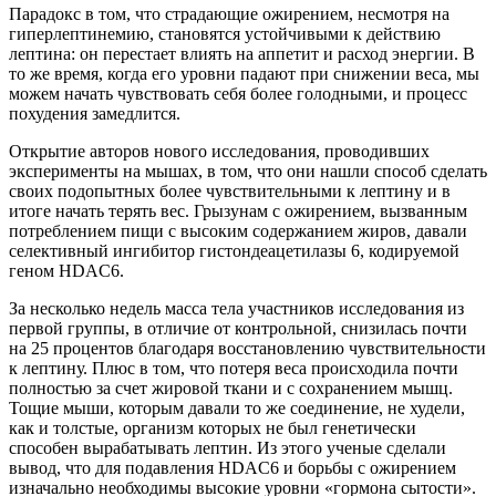
Парадокс в том, что страдающие ожирением, несмотря на
гиперлептинемию, становятся устойчивыми к действию
лептина: он перестает влиять на аппетит и расход энергии. В
то же время, когда его уровни падают при снижении веса, мы
можем начать чувствовать себя более голодными, и процесс
похудения замедлится.
Открытие авторов нового исследования, проводивших
эксперименты на мышах, в том, что они нашли способ сделать
своих подопытных более чувствительными к лептину и в
итоге начать терять вес. Грызунам с ожирением, вызванным
потреблением пищи с высоким содержанием жиров, давали
селективный ингибитор гистондеацетилазы 6, кодируемой
геном HDAC6.
За несколько недель масса тела участников исследования из
первой группы, в отличие от контрольной, снизилась почти
на 25 процентов благодаря восстановлению чувствительности
к лептину. Плюс в том, что потеря веса происходила почти
полностью за счет жировой ткани и с сохранением мышц.
Тощие мыши, которым давали то же соединение, не худели,
как и толстые, организм которых не был генетически
способен вырабатывать лептин. Из этого ученые сделали
вывод, что для подавления HDAC6 и борьбы с ожирением
изначально необходимы высокие уровни «гормона сытости».