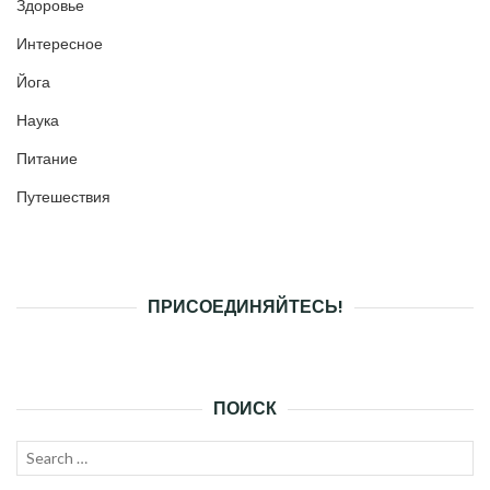
Здоровье
Интересное
Йога
Наука
Питание
Путешествия
ПРИСОЕДИНЯЙТЕСЬ!
ПОИСК
Search
SEAR
for: