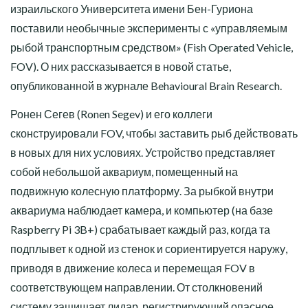
израильского Университета имени Бен-Гуриона
поставили необычные эксперименты с «управляемым
рыбой транспортным средством» (Fish Operated Vehicle,
FOV). О них рассказывается в новой статье,
опубликованной в журнале Behavioural Brain Research.
Ронен Сегев (Ronen Segev) и его коллеги
сконструировали FOV, чтобы заставить рыб действовать
в новых для них условиях. Устройство представляет
собой небольшой аквариум, помещенный на
подвижную колесную платформу. За рыбкой внутри
аквариума наблюдает камера, и компьютер (на базе
Raspberry Pi 3B+) срабатывает каждый раз, когда та
подплывет к одной из стенок и сориентируется наружу,
приводя в движение колеса и перемещая FOV в
соответствующем направлении. От столкновений
систему защищает лидар, регистрирующий опасное