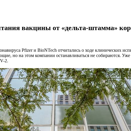
спытания вакцины от «дельта-штамма» ко
онавируса Pfizer и BioNTech отчитались о ходе клинических ис
ющие, но на этом компании останавливаться не собираются. Уже
V-2.