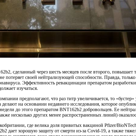
b2, сделанный через шесть месяцев после второго, повышает тит
о не потеряет своей нейтрализующей способности. Правда, тольк
онавируса. Эффективность ревакцинации препаратом разработки
лжает изучаться.
омпании предполагают, что раз титр увеличивается, то «бустер
h делают на основании недавнего исследования, которое опубли
е недели до этого препаратом BNT162b2 добровольцев. Ее нейт
также несколько других менее распространенных линий) оказало
кобритании, где велика доля привитых вакциной Pfizer/BioNTec
 дает хорошую защиту от смерти из-за Covid-19, а также тяжел