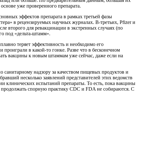
назад или больше. По предварительным данным, большая их
 основе уже проверенного препарата.
основных эффектов препарата в рамках третьей фазы
ера» в рецензируемых научных журналах. В-третьих, Pfizer и
сле второго для ревакцинации в экстренных случаях (по
го под «дельта-штамм».
плавно теряет эффективность и необходимо его
и проиграли в какой-то гонке. Разве что в бесконечном
ать вакцины к новым штаммам уже сейчас, даже если на
по санитарному надзору за качеством пищевых продуктов и
обравший несколько заявлений представителей этих ведомств
дии клинических испытаний препараты. То есть, пока вакцины
, продолжать спорную практику CDC и FDA не собираются. С