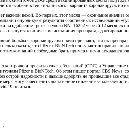
явных симптомов даже среди вакцинированных около полугода 
учетом особенностей «индийского» варианта коронавируса, но на
анет важной вехой. Во-первых, этот месяц — окончание анализа 
мпании опубликуют результаты собственных исследований «буст
и на одобрение третьего укола BNT162b2 через 6-12 месяцев по
ых — начнутся клинические испытания препарата, адаптированно
ной борьбы с коронавирусом прямо признают, что их препарат 
нельзя сказать, что Pfizer с BioNTech поступают неправильно ил
с этих компаний необходимо брать пример и начинать адаптиров
 по контролю и профилактике заболеваний (CDC) и Управление 
нтузиазм Pfizer и BioNTech. Об этом пишет портал CBS News, с
без острой надобности и дальше одобрять не прошедшие все ста
е меры могут обеспечить достаточное снижение заболеваемости
id-19 остаться.
а →