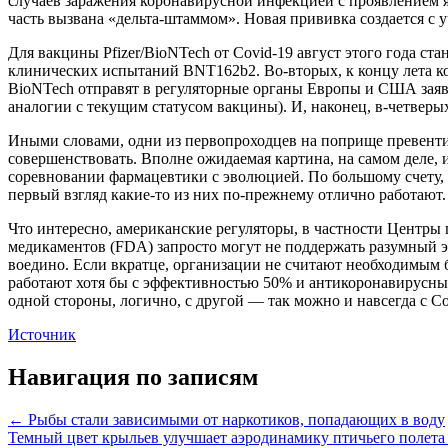
случаев заражения коронавирусной инфекцией с проявлением 
часть вызвана «дельта-штаммом». Новая прививка создается с 
Для вакцины Pfizer/BioNTech от Covid-19 август этого года ст
клинических испытаний BNT162b2. Во-вторых, к концу лета ко
BioNTech отправят в регуляторные органы Европы и США заявк
аналогии с текущим статусом вакцины). И, наконец, в-четвер
Иными словами, одни из первопроходцев на поприще превентив
совершенствовать. Вполне ожидаемая картина, на самом деле, и 
соревновании фармацевтики с эволюцией. По большому счету, 
первый взгляд какие-то из них по-прежнему отлично работают.
Что интересно, американские регуляторы, в частности Центры
медикаментов (FDA) запросто могут не поддержать разумный э
воедино. Если вкратце, организации не считают необходимым 
работают хотя бы с эффективностью 50% и антикоронавирусны
одной стороны, логично, с другой — так можно и навсегда с Cov
Источник
Навигация по записям
← Рыбы стали зависимыми от наркотиков, попадающих в воду
Темный цвет крыльев улучшает аэродинамику птичьего полет