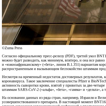
©Zuma Press
Согласно официальному пресс-релизу (PDF), третий укол BNT162
можно будет разводить, как минимум, впятеро, и она все равн
и «южноафриканскому» («бета», линия B.1.351) вариантам кор
распространенным и вызывающим беспокойство штаммам продо
Несмотря на временный недостаток достоверных результатов, к
коронавируса. Такое заключение специалисты Pfizer и BioNTec
активность сыворотки крови, взятой у привитых за две-четыр
штаммам SARS-CoV-2 («альфа», «бета», «гамма» и «дельта», а 
На основании данных из ряда стран, например, Израиля и Вели
усовершенствованного препарата. В настоящий момент BNT162b2