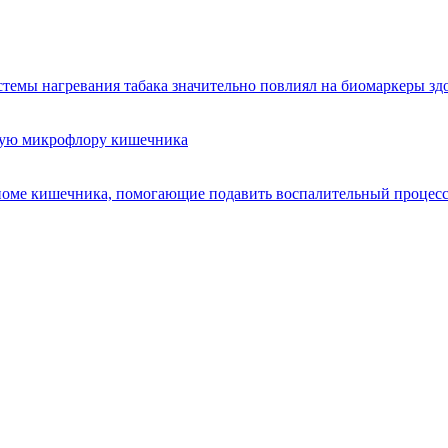
стемы нагревания табака значительно повлиял на биомаркеры зд
ную микрофлору кишечника
биоме кишечника, помогающие подавить воспалительный процес