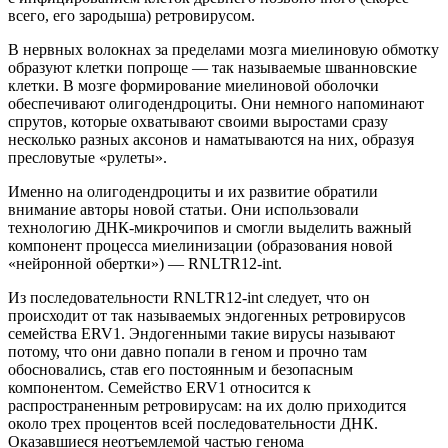
всего, его зародыша) ретровирусом.
В нервных волокнах за пределами мозга миелиновую обмотку
образуют клетки попроще — так называемые шванновские
клетки. В мозге формирование миелиновой оболочки
обеспечивают олигодендроциты. Они немного напоминают
спрутов, которые охватывают своими выростами сразу
несколько разных аксонов и наматываются на них, образуя
пресловутые «рулеты».
Именно на олигодендроциты и их развитие обратили
внимание авторы новой статьи. Они использовали
технологию ДНК-микрочипов и смогли выделить важный
компонент процесса миелинизации (образования новой
«нейронной обертки») — RNLTR12-int.
Из последовательности RNLTR12-int следует, что он
происходит от так называемых эндогенных ретровирусов
семейства ERV1. Эндогенными такие вирусы называют
потому, что они давно попали в геном и прочно там
обосновались, став его постоянным и безопасным
компонентом. Семейство ERV1 относится к
распространенным ретровирусам: на их долю приходится
около трех процентов всей последовательности ДНК.
Оказавшиеся неотъемлемой частью генома