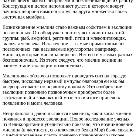
находящиеся рядом с нейронами и обеспечивающие их работу.
Конструкция в целом напоминает рулет, в котором вокруг
начинки-нейрона намотаны друг на друга множество слоев
клеточных мембран.
Возникновение миелина стало важным событием в эволюции
позвоночных. Он обнаружен почти у всех животных этой
группы: рыб, амфибий, рептилий, птиц и млекопитающих,
включая человека. Исключение — самые примитивные из
позвоночных, так называемые круглоротые (например,
миноги), которые миелина лишены. Нет его и у самых разных
беспозвоночных. Из этого следует, что миелин возник на
раннем этапе эволюции позвоночных.
Миелиновая оболочка позволяет проводить сигнал гораздо
быстрее, поскольку нервный импульс благодаря ей как бы
«перепрыгивает» по нервному волокну. Это изобретение
эволюции позволило позвоночным приобрести более
эффективный и компактный мозг, что в итоге привело к
появлению и мозга человека.
Нейробиологи давно пытаются выяснить, как и когда миелин
появился в процессе эволюции. Новое исследование ученых
из Великобритании убедительно показало, что возникновение
миелина (в частности, его ключевого белка Mbp) было связано
с инфицированием клеток древнего позвоночного (скорее