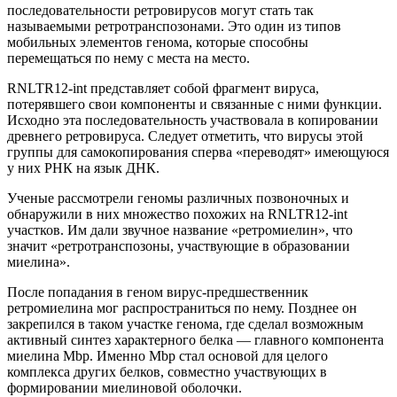
последовательности ретровирусов могут стать так
называемыми ретротранспозонами. Это один из типов
мобильных элементов генома, которые способны
перемещаться по нему с места на место.
RNLTR12-int представляет собой фрагмент вируса,
потерявшего свои компоненты и связанные с ними функции.
Исходно эта последовательность участвовала в копировании
древнего ретровируса. Следует отметить, что вирусы этой
группы для самокопирования сперва «переводят» имеющуюся
у них РНК на язык ДНК.
Ученые рассмотрели геномы различных позвоночных и
обнаружили в них множество похожих на RNLTR12-int
участков. Им дали звучное название «ретромиелин», что
значит «ретротранспозоны, участвующие в образовании
миелина».
После попадания в геном вирус-предшественник
ретромиелина мог распространиться по нему. Позднее он
закрепился в таком участке генома, где сделал возможным
активный синтез характерного белка — главного компонента
миелина Mbp. Именно Mbp стал основой для целого
комплекса других белков, совместно участвующих в
формировании миелиновой оболочки.