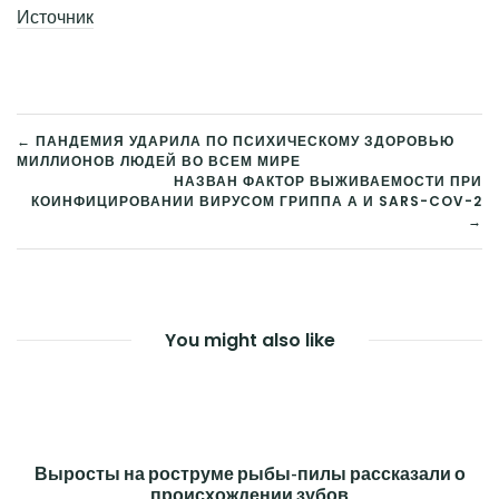
Источник
← ПАНДЕМИЯ УДАРИЛА ПО ПСИХИЧЕСКОМУ ЗДОРОВЬЮ
МИЛЛИОНОВ ЛЮДЕЙ ВО ВСЕМ МИРЕ
НАВИГАЦИЯ
НАЗВАН ФАКТОР ВЫЖИВАЕМОСТИ ПРИ
КОИНФИЦИРОВАНИИ ВИРУСОМ ГРИППА А И SARS-COV-2
ПО
→
ЗАПИСЯМ
You might also like
Выросты на роструме рыбы-пилы рассказали о
происхождении зубов