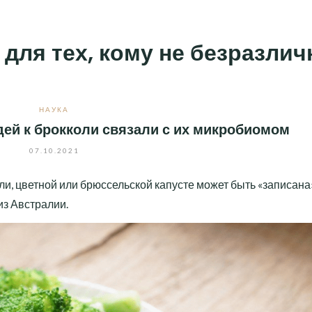
 для тех, кому не безразли
НАУКА
ей к брокколи связали с их микробиомом
07.10.2021
и, цветной или брюссельской капусте может быть «записана»
из Австралии.