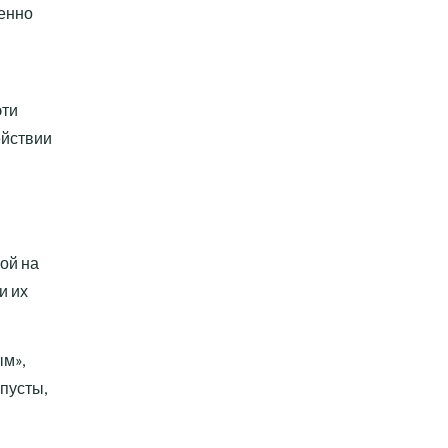
бенно
эти
ействии
ой на
и их
ым»,
пусты,