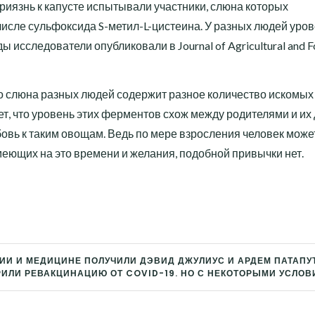
иязнь к капусте испытывали участники, слюна которых
исле сульфоксида S-метил-L-цистеина. У разных людей уро
 исследователи опубликовали в Journal of Agricultural and 
 слюна разных людей содержит разное количество искомых
, что уровень этих ферментов схож между родителями и их 
вь к таким овощам. Ведь по мере взросления человек може
имеющих на это времени и желания, подобной привычки нет.
ИИ И МЕДИЦИНЕ ПОЛУЧИЛИ ДЭВИД ДЖУЛИУС И АРДЕМ ПАТАПУ
РИЛИ РЕВАКЦИНАЦИЮ ОТ COVID-19. НО С НЕКОТОРЫМИ УСЛО