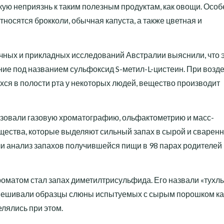
йкую неприязнь к таким полезным продуктам, как овощи. Осо
носятся брокколи, обычная капуста, а также цветная и
чных и прикладных исследований Австралии выяснили, что 
ние под названием сульфоксид S-метил-L-цистеин. При возд
ся в полости рта у некоторых людей, вещество производит
ьзовали газовую хроматографию, ольфактометрию и масс-
щества, которые выделяют сильный запах в сырой и сваренн
ли анализ запахов получившейся пищи в 98 парах родителей 
оматом стал запах диметилтрисульфида. Его назвали «тухл
смешивали образцы слюны испытуемых с сырым порошком ка
лялись при этом.