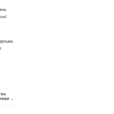
вень
Food
детьми.
т
ТЯН
ВИЯМИ →