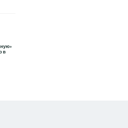
чную»
ю в