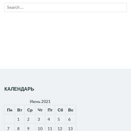
Search
SEAR
for:
КАЛЕНДАРЬ
Июнь 2021
Пн
Вт
Ср
Чт
Пт
Сб
Вс
1
2
3
4
5
6
7
8
9
10
11
12
13