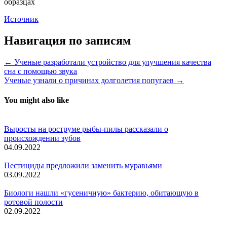
образцах
Источник
Навигация по записям
← Ученые разработали устройство для улучшения качества
сна с помощью звука
Ученые узнали о причинах долголетия попугаев →
You might also like
Выросты на роструме рыбы-пилы рассказали о
происхождении зубов
04.09.2022
Пестициды предложили заменить муравьями
03.09.2022
Биологи нашли «гусеничную» бактерию, обитающую в
ротовой полости
02.09.2022