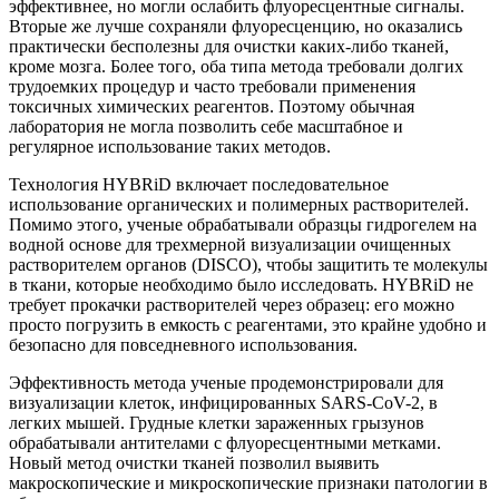
эффективнее, но могли ослабить флуоресцентные сигналы.
Вторые же лучше сохраняли флуоресценцию, но оказались
практически бесполезны для очистки каких-либо тканей,
кроме мозга. Более того, оба типа метода требовали долгих
трудоемких процедур и часто требовали применения
токсичных химических реагентов. Поэтому обычная
лаборатория не могла позволить себе масштабное и
регулярное использование таких методов.
Технология HYBRiD включает последовательное
использование органических и полимерных растворителей.
Помимо этого, ученые обрабатывали образцы гидрогелем на
водной основе для трехмерной визуализации очищенных
растворителем органов (DISCO), чтобы защитить те молекулы
в ткани, которые необходимо было исследовать. HYBRiD не
требует прокачки растворителей через образец: его можно
просто погрузить в емкость с реагентами, это крайне удобно и
безопасно для повседневного использования.
Эффективность метода ученые продемонстрировали для
визуализации клеток, инфицированных SARS-CoV-2, в
легких мышей. Грудные клетки зараженных грызунов
обрабатывали антителами с флуоресцентными метками.
Новый метод очистки тканей позволил выявить
макроскопические и микроскопические признаки патологии в