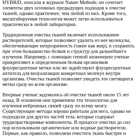
HYBRiD, описали в журнале Nature Methods: он сочетает
элементы двух основных предыдущих подходов к очистке
тканей, однако практичнее, чем любой из них. Кроме того,
масштабируемая технология может легко использоваться
практически в любой лаборатории.
Традиционная очистка тканей включает использование
растворителей, которые позволяют удалить из нее молекулы,
обеспечивающие непрозрачность (такие как жир), и сохранить
при этом большинство белков и структур для дальнейшего
изучения. Например, с помощью генной инженерии ученые
прикрепляют к определенным белкам организмов
флуоресцентные метки или же задействуют флуоресцентные
антитела для визуализации конкретных молекул внутри
организма. Очистка тканей позволяет увидеть эти светящиеся
метки сразу во всем организме.
Впервые ученые задумались об очистке тканей около 15 лет
назад. В основном они применяли эти технологии для
изучения нейронных связей сразу по всему мозгу.
Существующие методы хорошо работали для него, однако не
подходили для других частей тела, которые содержат
труднорастворимые компоненты. В процессе очистки до сих
пор использовали органические или водные растворители.
Первые, как правило, позволяли очистить ткань быстрее и