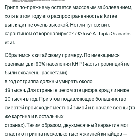
Грипп по-прежнему остается массовым заболеванием,
хотя в этом году его распространенность в Китае
выглядит не очень высокой. Нет ли тут связи с
карантином от коронавируса? / ©José A. Tapia Granados
et al.
Обратимся к китайскому примеру. По имеющимся
оценкам, для 83% населения КНР (часть провинций не
были охвачены расчетами)
в год от гриппа должны умирать около
18 тысяч. Для страны в целом эта цифра вряд ли ниже
20 тысяч в год. При этом подавляющее большинство
смертей происходит местной зимой и в начале весны (та
же картина и в остальных
странах). Таким образом, двухмесячный карантин мог
спасти от гриппа несколько тысяч жизней китайцев —