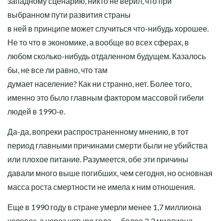
западному сценарию, никто не верил, что при
выбранном пути развития страны
в ней в принципе может случиться что-нибудь хорошее.
Не то что в экономике, а вообще во всех сферах, в
любом сколько-нибудь отдаленном будущем. Казалось
бы, не все ли равно, что там
думает население? Как ни странно, нет. Более того,
именно это было главным фактором массовой гибели
людей в 1990-е.
Да-да, вопреки распространенному мнению, в тот
период главными причинами смерти были не убийства
или плохое питание. Разумеется, обе эти причины
давали много выше погибших, чем сегодня, но основная
масса роста смертности не имела к ним отношения.
Еще в 1990 году в стране умерли менее 1,7 миллиона
человек, а через четыре года — более 2,3 миллиона.