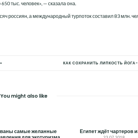
650 тыс. человек», — сказала она.
сяч россиян, а международный турпоток составил 83 млн. че
»
КАК СОХРАНИТЬ ЛИПКОСТЬ ЙОГА
You might also like
званы самые желанные
Египет ждёт чартеров и
авления для экотуризма
23.07.2018